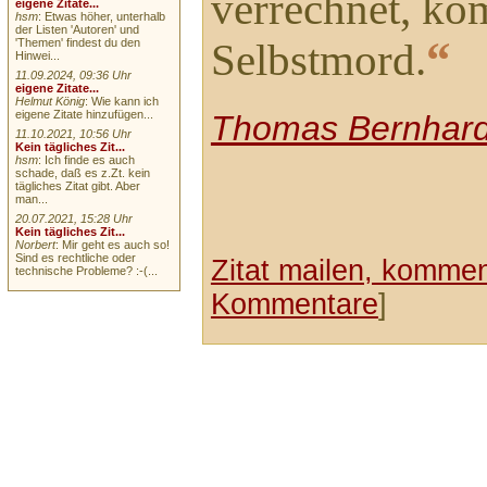
verrechnet, k
eigene Zitate...
hsm
: Etwas höher, unterhalb
der Listen 'Autoren' und
“
Selbstmord.
'Themen' findest du den
Hinwei...
11.09.2024, 09:36 Uhr
eigene Zitate...
Helmut König
: Wie kann ich
eigene Zitate hinzufügen...
Thomas Bernhar
11.10.2021, 10:56 Uhr
Kein tägliches Zit...
hsm
: Ich finde es auch
schade, daß es z.Zt. kein
tägliches Zitat gibt. Aber
man...
20.07.2021, 15:28 Uhr
Kein tägliches Zit...
Norbert
: Mir geht es auch so!
Sind es rechtliche oder
Zitat mailen, komment
technische Probleme? :-(...
Kommentare
]