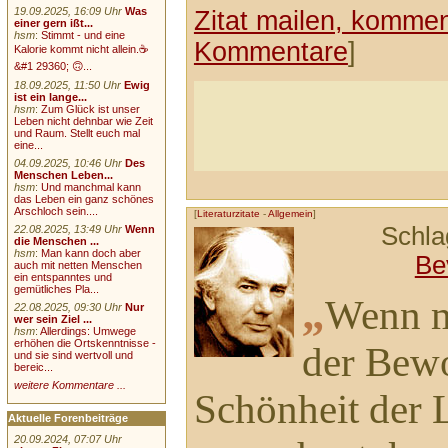
19.09.2025, 16:09 Uhr
Was
Zitat mailen, komment
einer gern ißt...
hsm
:
Stimmt - und eine
Kommentare
]
Kalorie kommt nicht allein.☕
&#1 29360; 🙃...
18.09.2025, 11:50 Uhr
Ewig
ist ein lange...
hsm
:
Zum Glück ist unser
Leben nicht dehnbar wie Zeit
und Raum. Stellt euch mal
eine...
04.09.2025, 10:46 Uhr
Des
Menschen Leben...
hsm
:
Und manchmal kann
das Leben ein ganz schönes
Arschloch sein....
[
Literaturzitate
-
Allgemein
]
Schla
22.08.2025, 13:49 Uhr
Wenn
die Menschen ...
hsm
:
Man kann doch aber
Be
auch mit netten Menschen
ein entspanntes und
gemütliches Pla...
„
Wenn m
22.08.2025, 09:30 Uhr
Nur
wer sein Ziel ...
hsm
:
Allerdings: Umwege
erhöhen die Ortskenntnisse -
der Bewo
und sie sind wertvoll und
bereic...
weitere Kommentare ...
Schönheit der 
Aktuelle Forenbeiträge
20.09.2024, 07:07 Uhr