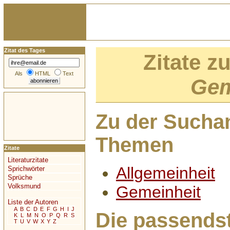
Zitat des Tages
Zitate z
Als
HTML
Text
Gem
Zu der Sucha
Themen
Zitate
Literaturzitate
Allgemeinheit
Sprichwörter
Sprüche
Volksmund
Gemeinheit
Liste der Autoren
A
B
C
D
E
F
G
H
I
J
Die passendst
K
L
M
N
O
P
Q
R
S
T
U
V
W
X
Y
Z