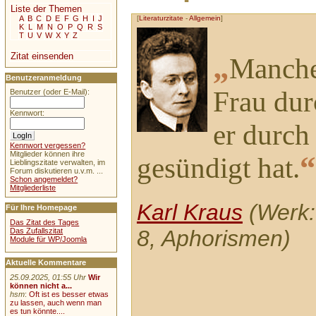
Liste der Themen
[
Literaturzitate
-
Allgemein
]
A
B
C
D
E
F
G
H
I
J
K
L
M
N
O
P
Q
R
S
T
U
V
W
X
Y
Z
„
Zitat einsenden
Mancher
Benutzeranmeldung
Frau dur
Benutzer (oder E-Mail):
Kennwort:
er durch 
Kennwort vergessen?
“
Mitglieder können ihre
gesündigt hat.
Lieblingszitate verwalten, im
Forum diskutieren u.v.m. ...
Schon angemeldet?
Mitgliederliste
Karl Kraus
(Werk:
Für Ihre Homepage
Das Zitat des Tages
8, Aphorismen)
Das Zufallszitat
Module für WP/Joomla
Aktuelle Kommentare
25.09.2025, 01:55 Uhr
Wir
können nicht a...
hsm
:
Oft ist es besser etwas
zu lassen, auch wenn man
es tun könnte....