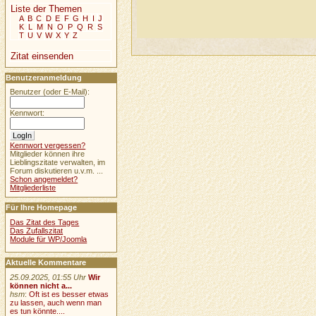
Liste der Themen
A
B
C
D
E
F
G
H
I
J
K
L
M
N
O
P
Q
R
S
T
U
V
W
X
Y
Z
Zitat einsenden
Benutzeranmeldung
Benutzer (oder E-Mail):
Kennwort:
Kennwort vergessen?
Mitglieder können ihre
Lieblingszitate verwalten, im
Forum diskutieren u.v.m. ...
Schon angemeldet?
Mitgliederliste
Für Ihre Homepage
Das Zitat des Tages
Das Zufallszitat
Module für WP/Joomla
Aktuelle Kommentare
25.09.2025, 01:55 Uhr
Wir
können nicht a...
hsm
:
Oft ist es besser etwas
zu lassen, auch wenn man
es tun könnte....