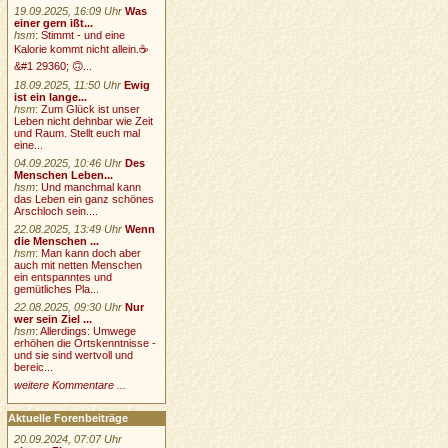
19.09.2025, 16:09 Uhr
Was
einer gern ißt...
hsm
:
Stimmt - und eine
Kalorie kommt nicht allein.☕
&#1 29360; 🙃...
18.09.2025, 11:50 Uhr
Ewig
ist ein lange...
hsm
:
Zum Glück ist unser
Leben nicht dehnbar wie Zeit
und Raum. Stellt euch mal
eine...
04.09.2025, 10:46 Uhr
Des
Menschen Leben...
hsm
:
Und manchmal kann
das Leben ein ganz schönes
Arschloch sein....
22.08.2025, 13:49 Uhr
Wenn
die Menschen ...
hsm
:
Man kann doch aber
auch mit netten Menschen
ein entspanntes und
gemütliches Pla...
22.08.2025, 09:30 Uhr
Nur
wer sein Ziel ...
hsm
:
Allerdings: Umwege
erhöhen die Ortskenntnisse -
und sie sind wertvoll und
bereic...
weitere Kommentare ...
Aktuelle Forenbeiträge
20.09.2024, 07:07 Uhr