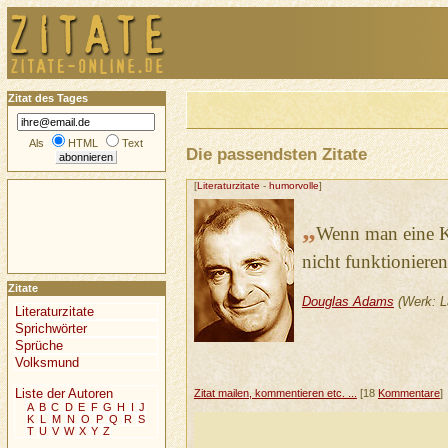
Zitat des Tages
Als
HTML
Text
Die passendsten Zitate
[
Literaturzitate
-
humorvolle
]
„
Wenn man eine Ka
nicht funktioniere
Zitate
Douglas Adams
(Werk: L
Literaturzitate
Sprichwörter
Sprüche
Volksmund
Liste der Autoren
Zitat mailen, kommentieren etc. ...
[18
Kommentare
]
A
B
C
D
E
F
G
H
I
J
K
L
M
N
O
P
Q
R
S
T
U
V
W
X
Y
Z