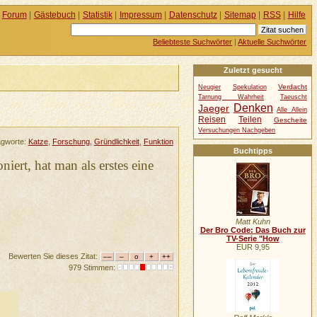
Forum
|
Gästebuch
|
Statistik
|
Impressum
|
Datenschutz
|
Sitemap
|
RSS
|
Hilfe
Beliebteste Suchwörter
|
Aktuelle Suchwörter
Zuletzt gesucht
Verdacht
Neugier
Spekulation
Tarnung Wahrheit
Taeuscht
Denken
Jaeger
Alle Allein
Reisen
Teilen
Gescheite
Versuchungen Nachgeben
agworte:
Katze
,
Forschung
,
Gründlichkeit
,
Funktion
Buchtipps
ert, hat man als erstes eine
Matt Kuhn
Der Bro Code: Das Buch zur
TV-Serie "How
EUR 9,95
Bewerten Sie dieses Zitat:
979 Stimmen: