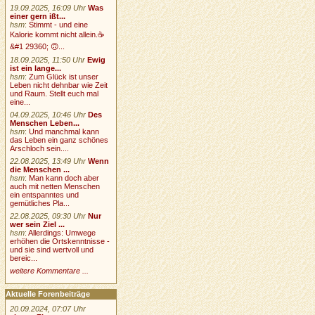
19.09.2025, 16:09 Uhr
Was
einer gern ißt...
hsm
:
Stimmt - und eine
Kalorie kommt nicht allein.☕
&#1 29360; 🙃...
18.09.2025, 11:50 Uhr
Ewig
ist ein lange...
hsm
:
Zum Glück ist unser
Leben nicht dehnbar wie Zeit
und Raum. Stellt euch mal
eine...
04.09.2025, 10:46 Uhr
Des
Menschen Leben...
hsm
:
Und manchmal kann
das Leben ein ganz schönes
Arschloch sein....
22.08.2025, 13:49 Uhr
Wenn
die Menschen ...
hsm
:
Man kann doch aber
auch mit netten Menschen
ein entspanntes und
gemütliches Pla...
22.08.2025, 09:30 Uhr
Nur
wer sein Ziel ...
hsm
:
Allerdings: Umwege
erhöhen die Ortskenntnisse -
und sie sind wertvoll und
bereic...
weitere Kommentare ...
Aktuelle Forenbeiträge
20.09.2024, 07:07 Uhr