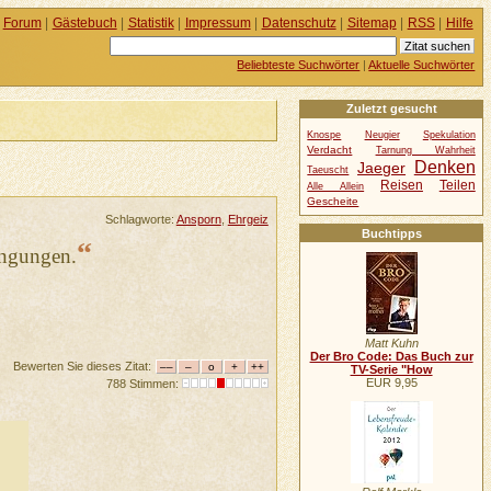
Forum
|
Gästebuch
|
Statistik
|
Impressum
|
Datenschutz
|
Sitemap
|
RSS
|
Hilfe
Beliebteste Suchwörter
|
Aktuelle Suchwörter
Zuletzt gesucht
Knospe
Neugier
Spekulation
Verdacht
Tarnung Wahrheit
Denken
Jaeger
Taeuscht
Reisen
Teilen
Alle Allein
Gescheite
Schlagworte:
Ansporn
,
Ehrgeiz
Buchtipps
“
engungen.
Matt Kuhn
Der Bro Code: Das Buch zur
Bewerten Sie dieses Zitat:
TV-Serie "How
EUR 9,95
788 Stimmen: