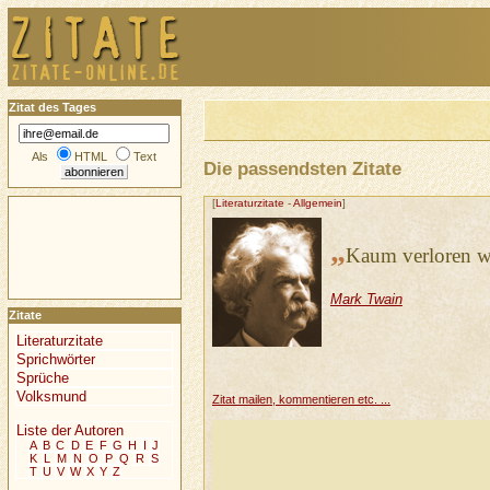
Zitat des Tages
Als
HTML
Text
Die passendsten Zitate
[
Literaturzitate
-
Allgemein
]
„
Kaum verloren wi
Mark Twain
Zitate
Literaturzitate
Sprichwörter
Sprüche
Volksmund
Zitat mailen, kommentieren etc. ...
Liste der Autoren
A
B
C
D
E
F
G
H
I
J
K
L
M
N
O
P
Q
R
S
T
U
V
W
X
Y
Z