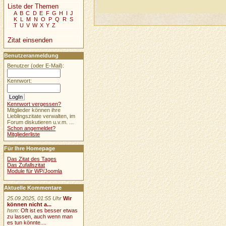
Liste der Themen
A
B
C
D
E
F
G
H
I
J
K
L
M
N
O
P
Q
R
S
T
U
V
W
X
Y
Z
Zitat einsenden
Benutzeranmeldung
Benutzer (oder E-Mail):
Kennwort:
Kennwort vergessen?
Mitglieder können ihre
Lieblingszitate verwalten, im
Forum diskutieren u.v.m. ...
Schon angemeldet?
Mitgliederliste
Für Ihre Homepage
Das Zitat des Tages
Das Zufallszitat
Module für WP/Joomla
Aktuelle Kommentare
25.09.2025, 01:55 Uhr
Wir
können nicht a...
hsm
:
Oft ist es besser etwas
zu lassen, auch wenn man
es tun könnte....