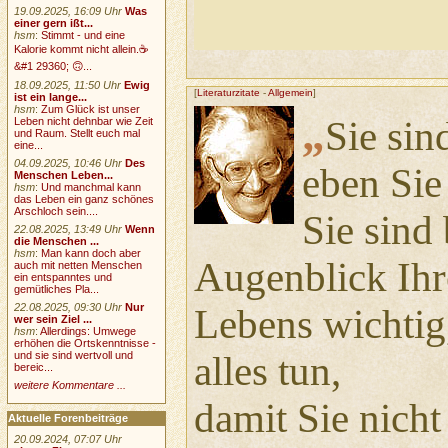
19.09.2025, 16:09 Uhr
Was
einer gern ißt...
hsm
:
Stimmt - und eine
Kalorie kommt nicht allein.☕
&#1 29360; 🙃...
18.09.2025, 11:50 Uhr
Ewig
[
Literaturzitate
-
Allgemein
]
ist ein lange...
hsm
:
Zum Glück ist unser
„
Sie sin
Leben nicht dehnbar wie Zeit
und Raum. Stellt euch mal
eine...
04.09.2025, 10:46 Uhr
Des
eben Sie
Menschen Leben...
hsm
:
Und manchmal kann
das Leben ein ganz schönes
Arschloch sein....
Sie sind 
22.08.2025, 13:49 Uhr
Wenn
die Menschen ...
hsm
:
Man kann doch aber
Augenblick Ihr
auch mit netten Menschen
ein entspanntes und
gemütliches Pla...
22.08.2025, 09:30 Uhr
Nur
Lebens wichtig
wer sein Ziel ...
hsm
:
Allerdings: Umwege
erhöhen die Ortskenntnisse -
alles tun,
und sie sind wertvoll und
bereic...
weitere Kommentare ...
damit Sie nicht
Aktuelle Forenbeiträge
20.09.2024, 07:07 Uhr