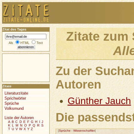
Zitat des Tages
Zitate zum
Als
HTML
Text
All
Zu der Sucha
Autoren
Zitate
Literaturzitate
Günther Jauch
Sprichwörter
Sprüche
Volksmund
Die passendst
Liste der Autoren
A
B
C
D
E
F
G
H
I
J
K
L
M
N
O
P
Q
R
S
T
U
V
W
X
Y
Z
[
Sprüche
-
Wissenschaftler
]