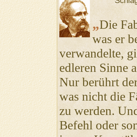
Schla
„
Die Fab
was er b
verwandelte, g
edleren Sinne 
Nur berührt der
was nicht die F
zu werden. Und
Befehl oder son