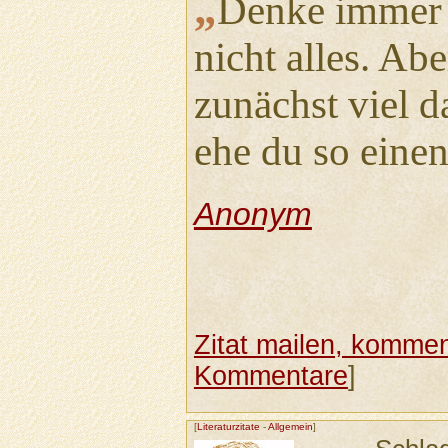
„
Denke immer d
nicht alles. Ab
zunächst viel 
ehe du so einen
Anonym
Zitat mailen, komment
Kommentare
]
[
Literaturzitate
-
Allgemein
]