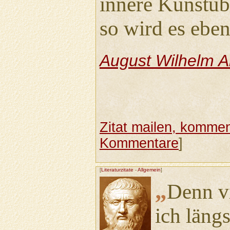
innere Kunstüb
so wird es eben
August Wilhelm 
Zitat mailen, komment
Kommentare
]
[
Literaturzitate
-
Allgemein
]
„
Denn v
ich läng