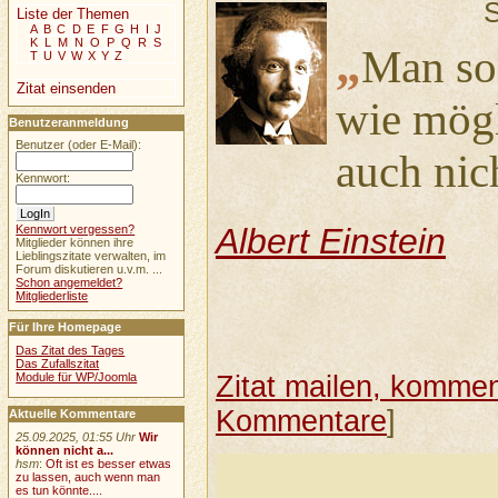
S
Liste der Themen
A
B
C
D
E
F
G
H
I
J
K
L
M
N
O
P
Q
R
S
„
Man sol
T
U
V
W
X
Y
Z
Zitat einsenden
wie mögl
Benutzeranmeldung
Benutzer (oder E-Mail):
auch nic
Kennwort:
Albert Einstein
Kennwort vergessen?
Mitglieder können ihre
Lieblingszitate verwalten, im
Forum diskutieren u.v.m. ...
Schon angemeldet?
Mitgliederliste
Für Ihre Homepage
Das Zitat des Tages
Das Zufallszitat
Module für WP/Joomla
Zitat mailen, komment
Kommentare
]
Aktuelle Kommentare
25.09.2025, 01:55 Uhr
Wir
können nicht a...
hsm
:
Oft ist es besser etwas
zu lassen, auch wenn man
es tun könnte....