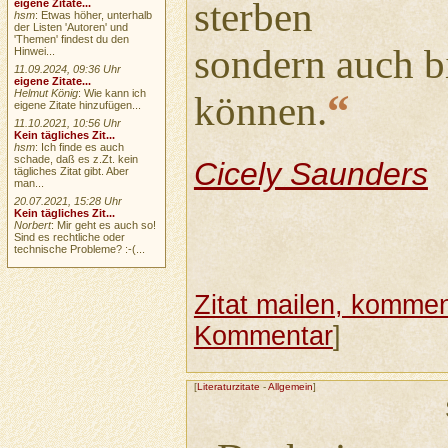
sterben
eigene Zitate...
hsm
: Etwas höher, unterhalb
der Listen 'Autoren' und
'Themen' findest du den
sondern auch b
Hinwei...
11.09.2024, 09:36 Uhr
eigene Zitate...
“
Helmut König
: Wie kann ich
können.
eigene Zitate hinzufügen...
11.10.2021, 10:56 Uhr
Kein tägliches Zit...
hsm
: Ich finde es auch
schade, daß es z.Zt. kein
Cicely Saunders
tägliches Zitat gibt. Aber
man...
20.07.2021, 15:28 Uhr
Kein tägliches Zit...
Norbert
: Mir geht es auch so!
Sind es rechtliche oder
technische Probleme? :-(...
Zitat mailen, komment
Kommentar
]
[
Literaturzitate
-
Allgemein
]