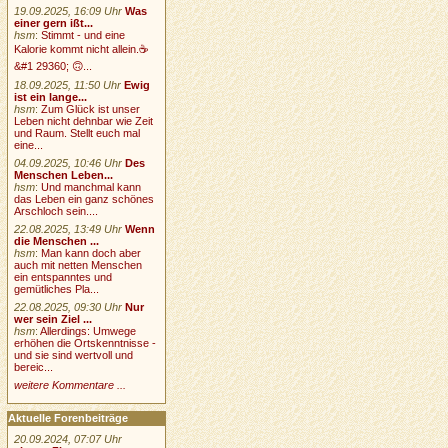
19.09.2025, 16:09 Uhr
Was
einer gern ißt...
hsm
:
Stimmt - und eine
Kalorie kommt nicht allein.☕
&#1 29360; 🙃...
18.09.2025, 11:50 Uhr
Ewig
ist ein lange...
hsm
:
Zum Glück ist unser
Leben nicht dehnbar wie Zeit
und Raum. Stellt euch mal
eine...
04.09.2025, 10:46 Uhr
Des
Menschen Leben...
hsm
:
Und manchmal kann
das Leben ein ganz schönes
Arschloch sein....
22.08.2025, 13:49 Uhr
Wenn
die Menschen ...
hsm
:
Man kann doch aber
auch mit netten Menschen
ein entspanntes und
gemütliches Pla...
22.08.2025, 09:30 Uhr
Nur
wer sein Ziel ...
hsm
:
Allerdings: Umwege
erhöhen die Ortskenntnisse -
und sie sind wertvoll und
bereic...
weitere Kommentare ...
Aktuelle Forenbeiträge
20.09.2024, 07:07 Uhr