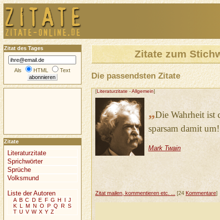
Zitat des Tages
Zitate zum Stich
Als
HTML
Text
Die passendsten Zitate
[
Literaturzitate
-
Allgemein
]
„
Die Wahrheit ist
sparsam damit um!
Zitate
Mark Twain
Literaturzitate
Sprichwörter
Sprüche
Volksmund
Liste der Autoren
Zitat mailen, kommentieren etc. ...
[24
Kommentare
]
A
B
C
D
E
F
G
H
I
J
K
L
M
N
O
P
Q
R
S
T
U
V
W
X
Y
Z