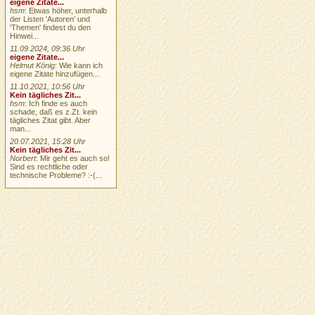
eigene Zitate...
hsm
: Etwas höher, unterhalb
der Listen 'Autoren' und
'Themen' findest du den
Hinwei...
11.09.2024, 09:36 Uhr
eigene Zitate...
Helmut König
: Wie kann ich
eigene Zitate hinzufügen...
11.10.2021, 10:56 Uhr
Kein tägliches Zit...
hsm
: Ich finde es auch
schade, daß es z.Zt. kein
tägliches Zitat gibt. Aber
man...
20.07.2021, 15:28 Uhr
Kein tägliches Zit...
Norbert
: Mir geht es auch so!
Sind es rechtliche oder
technische Probleme? :-(...