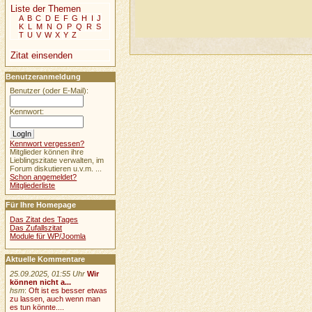
Liste der Themen
A
B
C
D
E
F
G
H
I
J
K
L
M
N
O
P
Q
R
S
T
U
V
W
X
Y
Z
Zitat einsenden
Benutzeranmeldung
Benutzer (oder E-Mail):
Kennwort:
Kennwort vergessen?
Mitglieder können ihre
Lieblingszitate verwalten, im
Forum diskutieren u.v.m. ...
Schon angemeldet?
Mitgliederliste
Für Ihre Homepage
Das Zitat des Tages
Das Zufallszitat
Module für WP/Joomla
Aktuelle Kommentare
25.09.2025, 01:55 Uhr
Wir
können nicht a...
hsm
:
Oft ist es besser etwas
zu lassen, auch wenn man
es tun könnte....