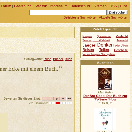
Forum
|
Gästebuch
|
Statistik
|
Impressum
|
Datenschutz
|
Sitemap
|
RSS
|
Hilfe
Beliebteste Suchwörter
|
Aktuelle Suchwörter
Zuletzt gesucht
Verdacht
Neugier
Spekulation
Tarnung Wahrheit
Taeuscht
Denken
Jaeger
Alle Allein
Reisen
Teilen
Gescheite
Versuchungen Nachgeben
Schlagworte:
Ruhe
,
Bücher
,
Buch
Buchtipps
“
iner Ecke mit einem Buch.
Matt Kuhn
Der Bro Code: Das Buch zur
Bewerten Sie dieses Zitat:
TV-Serie "How
EUR 9,95
721 Stimmen: