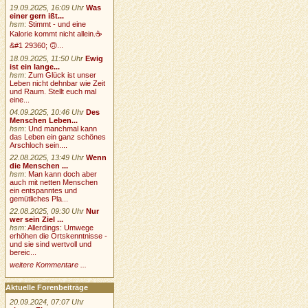
19.09.2025, 16:09 Uhr
Was
einer gern ißt...
hsm
:
Stimmt - und eine
Kalorie kommt nicht allein.☕
&#1 29360; 🙃...
18.09.2025, 11:50 Uhr
Ewig
ist ein lange...
hsm
:
Zum Glück ist unser
Leben nicht dehnbar wie Zeit
und Raum. Stellt euch mal
eine...
04.09.2025, 10:46 Uhr
Des
Menschen Leben...
hsm
:
Und manchmal kann
das Leben ein ganz schönes
Arschloch sein....
22.08.2025, 13:49 Uhr
Wenn
die Menschen ...
hsm
:
Man kann doch aber
auch mit netten Menschen
ein entspanntes und
gemütliches Pla...
22.08.2025, 09:30 Uhr
Nur
wer sein Ziel ...
hsm
:
Allerdings: Umwege
erhöhen die Ortskenntnisse -
und sie sind wertvoll und
bereic...
weitere Kommentare ...
Aktuelle Forenbeiträge
20.09.2024, 07:07 Uhr