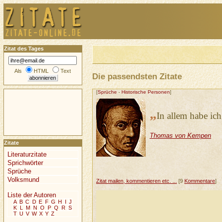
Zitat des Tages
Als
HTML
Text
Die passendsten Zitate
[
Sprüche
-
Historische Personen
]
„
In allem habe ic
Thomas von Kempen
Zitate
Literaturzitate
Sprichwörter
Sprüche
Volksmund
Zitat mailen, kommentieren etc. ...
[9
Kommentare
]
Liste der Autoren
A
B
C
D
E
F
G
H
I
J
K
L
M
N
O
P
Q
R
S
T
U
V
W
X
Y
Z