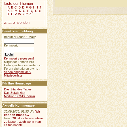
Liste der Themen
A
B
C
D
E
F
G
H
I
J
K
L
M
N
O
P
Q
R
S
T
U
V
W
X
Y
Z
Zitat einsenden
Benutzeranmeldung
Benutzer (oder E-Mail):
Kennwort:
Kennwort vergessen?
Mitglieder können ihre
Lieblingszitate verwalten, im
Forum diskutieren u.v.m. ...
Schon angemeldet?
Mitgliederliste
Für Ihre Homepage
Das Zitat des Tages
Das Zufallszitat
Module für WP/Joomla
Aktuelle Kommentare
25.09.2025, 01:55 Uhr
Wir
können nicht a...
hsm
:
Oft ist es besser etwas
zu lassen, auch wenn man
es tun könnte....