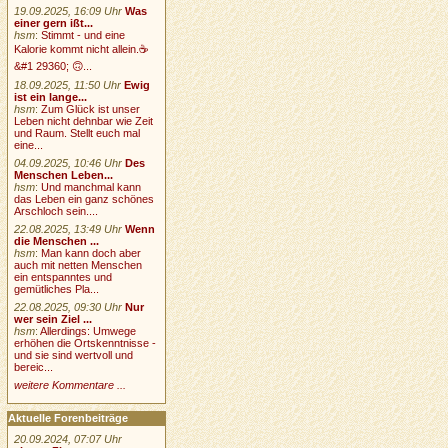
19.09.2025, 16:09 Uhr
Was
einer gern ißt...
hsm
:
Stimmt - und eine
Kalorie kommt nicht allein.☕
&#1 29360; 🙃...
18.09.2025, 11:50 Uhr
Ewig
ist ein lange...
hsm
:
Zum Glück ist unser
Leben nicht dehnbar wie Zeit
und Raum. Stellt euch mal
eine...
04.09.2025, 10:46 Uhr
Des
Menschen Leben...
hsm
:
Und manchmal kann
das Leben ein ganz schönes
Arschloch sein....
22.08.2025, 13:49 Uhr
Wenn
die Menschen ...
hsm
:
Man kann doch aber
auch mit netten Menschen
ein entspanntes und
gemütliches Pla...
22.08.2025, 09:30 Uhr
Nur
wer sein Ziel ...
hsm
:
Allerdings: Umwege
erhöhen die Ortskenntnisse -
und sie sind wertvoll und
bereic...
weitere Kommentare ...
Aktuelle Forenbeiträge
20.09.2024, 07:07 Uhr