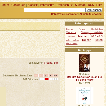
Forum
|
Gästebuch
|
Statistik
|
Impressum
|
Datenschutz
|
Sitemap
|
RSS
|
Hilfe
Beliebteste Suchwörter
|
Aktuelle Suchwörter
Zuletzt gesucht
Knospe
Neugier
Spekulation
Verdacht
Tarnung Wahrheit
Denken
Jaeger
Taeuscht
Reisen
Teilen
Alle Allein
Gescheite
Buchtipps
Schlagworte:
Freund
,
Zeit
Matt Kuhn
Bewerten Sie dieses Zitat:
Der Bro Code: Das Buch zur
701 Stimmen:
TV-Serie "How
EUR 9,95