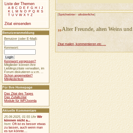
Liste der Themen
A
B
C
D
E
F
G
H
I
J
K
L
M
N
O
P
Q
R
S
[
Sprichwörter
-
altväterliche
]
T
U
V
W
X
Y
Z
Zitat einsenden
„
Alter Freunde, alten Weins und 
Benutzeranmeldung
Benutzer (oder E-Mail):
Zitat mailen, kommentieren etc. ...
Kennwort:
Kennwort vergessen?
Mitglieder können ihre
Lieblingszitate verwalten, im
Forum diskutieren u.v.m. ...
Schon angemeldet?
Mitgliederliste
Für Ihre Homepage
Das Zitat des Tages
Das Zufallszitat
Module für WP/Joomla
Aktuelle Kommentare
25.09.2025, 01:55 Uhr
Wir
können nicht a...
hsm
:
Oft ist es besser etwas
zu lassen, auch wenn man
es tun könnte....