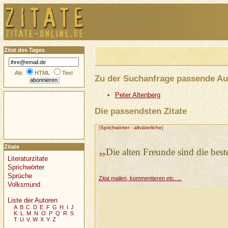
Zitat des Tages
Als
HTML
Text
Zu der Suchanfrage passende Au
Peter Altenberg
Die passendsten Zitate
[
Sprichwörter
-
altväterliche
]
„
Zitate
Die alten Freunde sind die best
Literaturzitate
Sprichwörter
Sprüche
Zitat mailen, kommentieren etc. ...
Volksmund
Liste der Autoren
A
B
C
D
E
F
G
H
I
J
K
L
M
N
O
P
Q
R
S
T
U
V
W
X
Y
Z