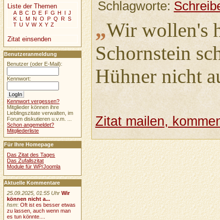
Schlagworte:
Schreib
Liste der Themen
A
B
C
D
E
F
G
H
I
J
K
L
M
N
O
P
Q
R
S
„
Wir wollen's 
T
U
V
W
X
Y
Z
Zitat einsenden
Schornstein sch
Benutzeranmeldung
Benutzer (oder E-Mail):
Hühner nicht a
Kennwort:
Kennwort vergessen?
Mitglieder können ihre
Lieblingszitate verwalten, im
Zitat mailen, komment
Forum diskutieren u.v.m. ...
Schon angemeldet?
Mitgliederliste
Für Ihre Homepage
Das Zitat des Tages
Das Zufallszitat
Module für WP/Joomla
Aktuelle Kommentare
25.09.2025, 01:55 Uhr
Wir
können nicht a...
hsm
:
Oft ist es besser etwas
zu lassen, auch wenn man
es tun könnte....