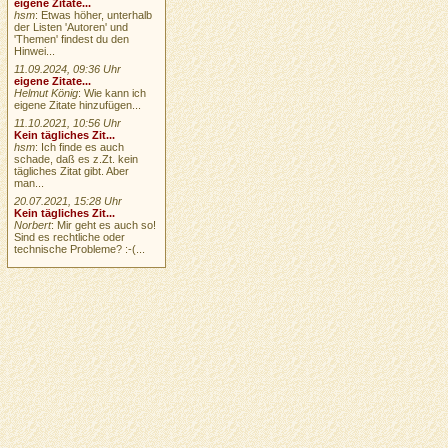
eigene Zitate...
hsm
: Etwas höher, unterhalb
der Listen 'Autoren' und
'Themen' findest du den
Hinwei...
11.09.2024, 09:36 Uhr
eigene Zitate...
Helmut König
: Wie kann ich
eigene Zitate hinzufügen...
11.10.2021, 10:56 Uhr
Kein tägliches Zit...
hsm
: Ich finde es auch
schade, daß es z.Zt. kein
tägliches Zitat gibt. Aber
man...
20.07.2021, 15:28 Uhr
Kein tägliches Zit...
Norbert
: Mir geht es auch so!
Sind es rechtliche oder
technische Probleme? :-(...