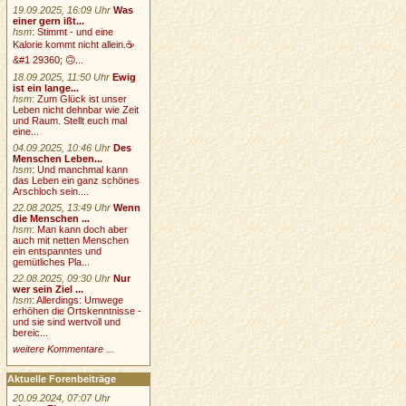
19.09.2025, 16:09 Uhr
Was
einer gern ißt...
hsm
:
Stimmt - und eine
Kalorie kommt nicht allein.☕
&#1 29360; 🙃...
18.09.2025, 11:50 Uhr
Ewig
ist ein lange...
hsm
:
Zum Glück ist unser
Leben nicht dehnbar wie Zeit
und Raum. Stellt euch mal
eine...
04.09.2025, 10:46 Uhr
Des
Menschen Leben...
hsm
:
Und manchmal kann
das Leben ein ganz schönes
Arschloch sein....
22.08.2025, 13:49 Uhr
Wenn
die Menschen ...
hsm
:
Man kann doch aber
auch mit netten Menschen
ein entspanntes und
gemütliches Pla...
22.08.2025, 09:30 Uhr
Nur
wer sein Ziel ...
hsm
:
Allerdings: Umwege
erhöhen die Ortskenntnisse -
und sie sind wertvoll und
bereic...
weitere Kommentare ...
Aktuelle Forenbeiträge
20.09.2024, 07:07 Uhr