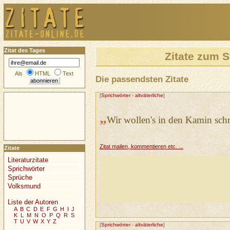
Zitat des Tages
Zitate zum 
Als
HTML
Text
Die passendsten Zitate
[
Sprichwörter
-
altväterliche
]
„
Wir wollen's in den Kamin schr
Zitat mailen, kommentieren etc. ...
Zitate
Literaturzitate
Sprichwörter
Sprüche
Volksmund
Liste der Autoren
A
B
C
D
E
F
G
H
I
J
K
L
M
N
O
P
Q
R
S
T
U
V
W
X
Y
Z
[
Sprichwörter
-
altväterliche
]