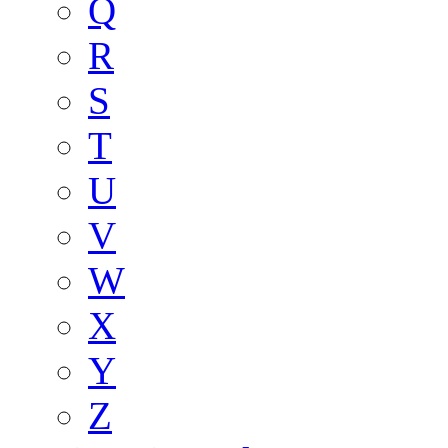
Q
R
S
T
U
V
W
X
Y
Z