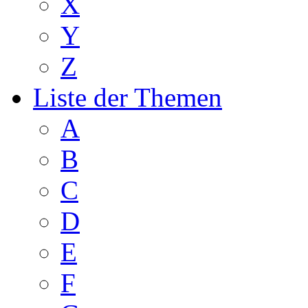
X
Y
Z
Liste der Themen
A
B
C
D
E
F