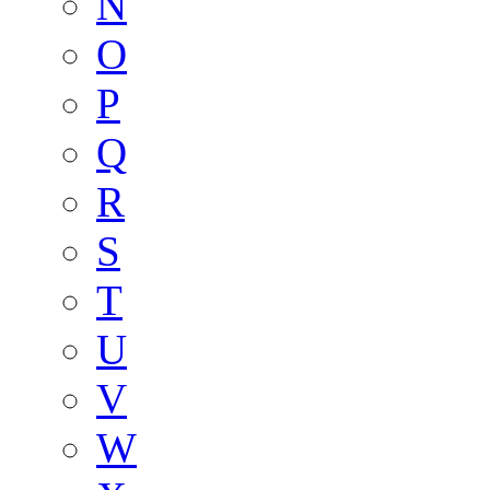
N
O
P
Q
R
S
T
U
V
W