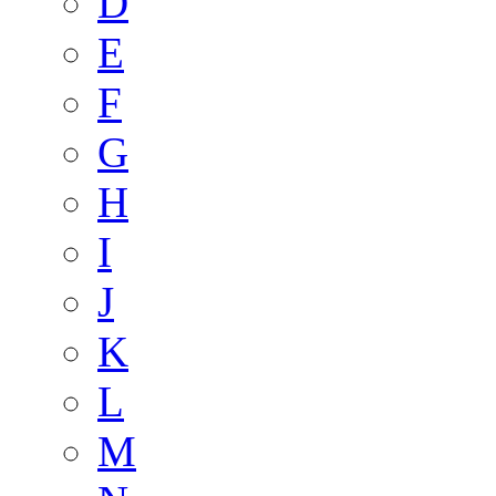
D
E
F
G
H
I
J
K
L
M