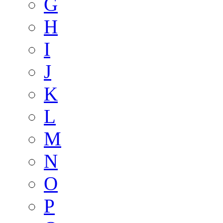
G
H
I
J
K
L
M
N
O
P