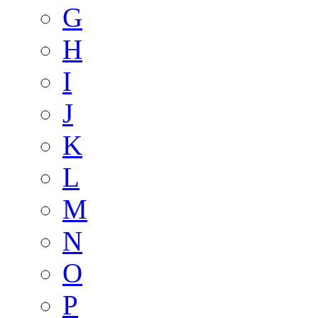
G
H
I
J
K
L
M
N
O
P