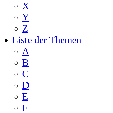
X
Y
Z
Liste der Themen
A
B
C
D
E
F