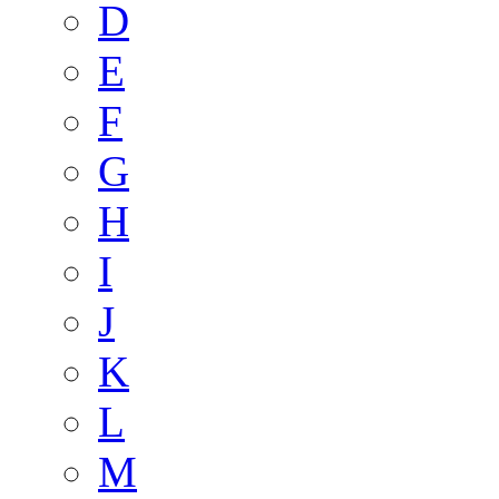
D
E
F
G
H
I
J
K
L
M