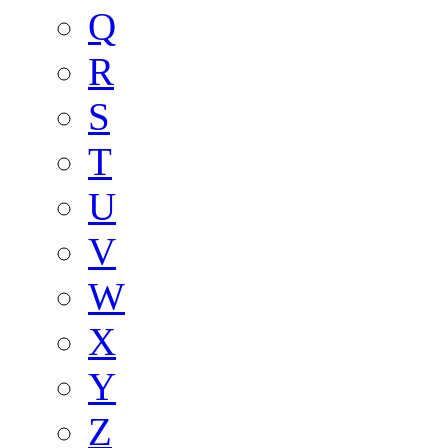
Q
R
S
T
U
V
W
X
Y
Z