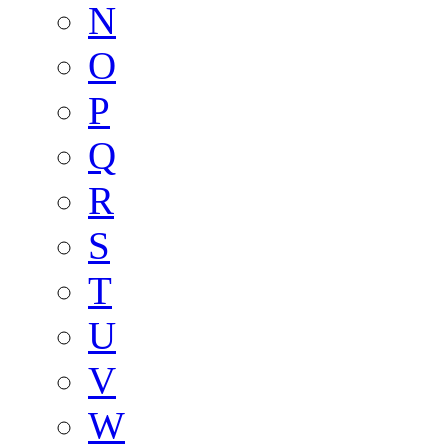
N
O
P
Q
R
S
T
U
V
W