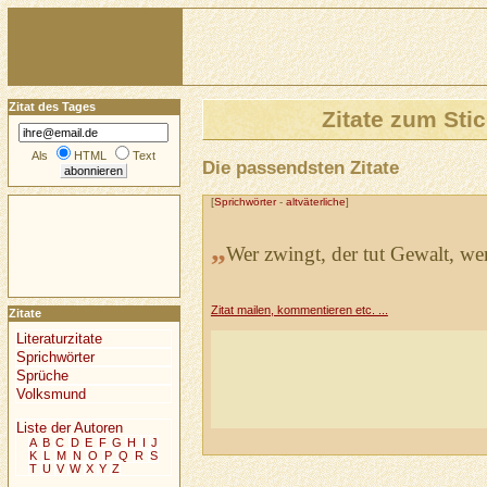
Zitat des Tages
Zitate zum Sti
Als
HTML
Text
Die passendsten Zitate
[
Sprichwörter
-
altväterliche
]
„
Wer zwingt, der tut Gewalt, wer
Zitat mailen, kommentieren etc. ...
Zitate
Literaturzitate
Sprichwörter
Sprüche
Volksmund
Liste der Autoren
A
B
C
D
E
F
G
H
I
J
K
L
M
N
O
P
Q
R
S
T
U
V
W
X
Y
Z