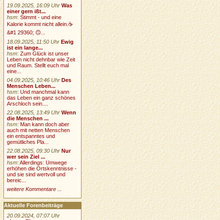
19.09.2025, 16:09 Uhr
Was
einer gern ißt...
hsm
:
Stimmt - und eine
Kalorie kommt nicht allein.☕
&#1 29360; 🙃...
18.09.2025, 11:50 Uhr
Ewig
ist ein lange...
hsm
:
Zum Glück ist unser
Leben nicht dehnbar wie Zeit
und Raum. Stellt euch mal
eine...
04.09.2025, 10:46 Uhr
Des
Menschen Leben...
hsm
:
Und manchmal kann
das Leben ein ganz schönes
Arschloch sein....
22.08.2025, 13:49 Uhr
Wenn
die Menschen ...
hsm
:
Man kann doch aber
auch mit netten Menschen
ein entspanntes und
gemütliches Pla...
22.08.2025, 09:30 Uhr
Nur
wer sein Ziel ...
hsm
:
Allerdings: Umwege
erhöhen die Ortskenntnisse -
und sie sind wertvoll und
bereic...
weitere Kommentare ...
Aktuelle Forenbeiträge
20.09.2024, 07:07 Uhr