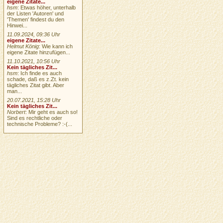
eigene Zitate...
hsm
: Etwas höher, unterhalb
der Listen 'Autoren' und
'Themen' findest du den
Hinwei...
11.09.2024, 09:36 Uhr
eigene Zitate...
Helmut König
: Wie kann ich
eigene Zitate hinzufügen...
11.10.2021, 10:56 Uhr
Kein tägliches Zit...
hsm
: Ich finde es auch
schade, daß es z.Zt. kein
tägliches Zitat gibt. Aber
man...
20.07.2021, 15:28 Uhr
Kein tägliches Zit...
Norbert
: Mir geht es auch so!
Sind es rechtliche oder
technische Probleme? :-(...