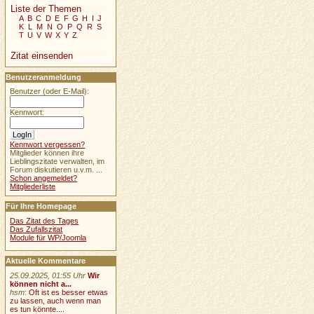
Liste der Themen
A
B
C
D
E
F
G
H
I
J
K
L
M
N
O
P
Q
R
S
T
U
V
W
X
Y
Z
Zitat einsenden
Benutzeranmeldung
Benutzer (oder E-Mail):
Kennwort:
Kennwort vergessen?
Mitglieder können ihre
Lieblingszitate verwalten, im
Forum diskutieren u.v.m. ...
Schon angemeldet?
Mitgliederliste
Für Ihre Homepage
Das Zitat des Tages
Das Zufallszitat
Module für WP/Joomla
Aktuelle Kommentare
25.09.2025, 01:55 Uhr
Wir
können nicht a...
hsm
:
Oft ist es besser etwas
zu lassen, auch wenn man
es tun könnte....