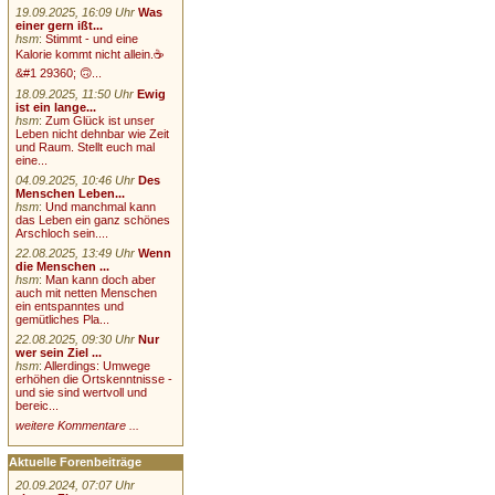
19.09.2025, 16:09 Uhr
Was
einer gern ißt...
hsm
:
Stimmt - und eine
Kalorie kommt nicht allein.☕
&#1 29360; 🙃...
18.09.2025, 11:50 Uhr
Ewig
ist ein lange...
hsm
:
Zum Glück ist unser
Leben nicht dehnbar wie Zeit
und Raum. Stellt euch mal
eine...
04.09.2025, 10:46 Uhr
Des
Menschen Leben...
hsm
:
Und manchmal kann
das Leben ein ganz schönes
Arschloch sein....
22.08.2025, 13:49 Uhr
Wenn
die Menschen ...
hsm
:
Man kann doch aber
auch mit netten Menschen
ein entspanntes und
gemütliches Pla...
22.08.2025, 09:30 Uhr
Nur
wer sein Ziel ...
hsm
:
Allerdings: Umwege
erhöhen die Ortskenntnisse -
und sie sind wertvoll und
bereic...
weitere Kommentare ...
Aktuelle Forenbeiträge
20.09.2024, 07:07 Uhr