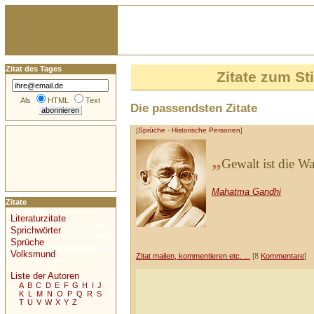
Zitat des Tages
Zitate zum S
Als
HTML
Text
Die passendsten Zitate
[
Sprüche
-
Historische Personen
]
„
Gewalt ist die W
Mahatma Gandhi
Zitate
Literaturzitate
Sprichwörter
Sprüche
Volksmund
Zitat mailen, kommentieren etc. ...
[8
Kommentare
]
Liste der Autoren
A
B
C
D
E
F
G
H
I
J
K
L
M
N
O
P
Q
R
S
T
U
V
W
X
Y
Z