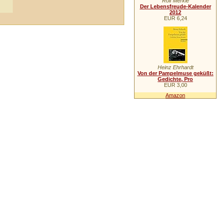
Rolf Merkle
Der Lebensfreude-Kalender
2012
EUR 6,24
Heinz Ehrhardt
Von der Pampelmuse geküßt:
Gedichte, Pro
EUR 3,00
Amazon