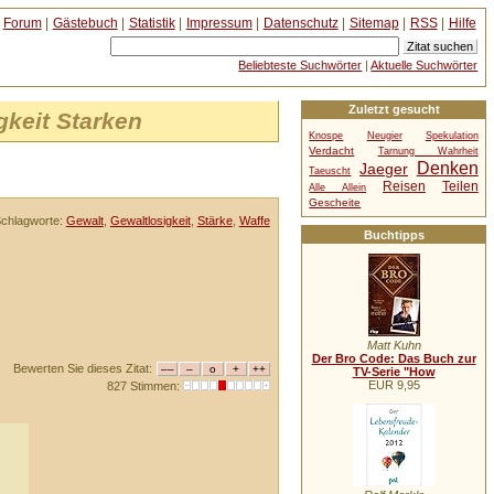
Forum
|
Gästebuch
|
Statistik
|
Impressum
|
Datenschutz
|
Sitemap
|
RSS
|
Hilfe
Beliebteste Suchwörter
|
Aktuelle Suchwörter
Zuletzt gesucht
keit Starken
Knospe
Neugier
Spekulation
Verdacht
Tarnung Wahrheit
Denken
Jaeger
Taeuscht
Reisen
Teilen
Alle Allein
Gescheite
chlagworte:
Gewalt
,
Gewaltlosigkeit
,
Stärke
,
Waffe
Buchtipps
Matt Kuhn
Der Bro Code: Das Buch zur
Bewerten Sie dieses Zitat:
TV-Serie "How
EUR 9,95
827 Stimmen: