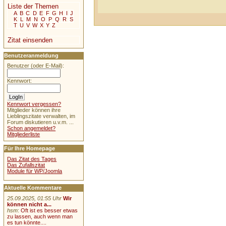
Liste der Themen
A
B
C
D
E
F
G
H
I
J
K
L
M
N
O
P
Q
R
S
T
U
V
W
X
Y
Z
Zitat einsenden
Benutzeranmeldung
Benutzer (oder E-Mail):
Kennwort:
Kennwort vergessen?
Mitglieder können ihre
Lieblingszitate verwalten, im
Forum diskutieren u.v.m. ...
Schon angemeldet?
Mitgliederliste
Für Ihre Homepage
Das Zitat des Tages
Das Zufallszitat
Module für WP/Joomla
Aktuelle Kommentare
25.09.2025, 01:55 Uhr
Wir
können nicht a...
hsm
:
Oft ist es besser etwas
zu lassen, auch wenn man
es tun könnte....