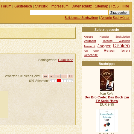
Forum
|
Gästebuch
|
Statistik
|
Impressum
|
Datenschutz
|
Sitemap
|
RSS
|
Hilfe
Beliebteste Suchwörter
|
Aktuelle Suchwörter
Zuletzt gesucht
Knospe
Neugier
Spekulation
Verdacht
Tarnung Wahrheit
Denken
Jaeger
Taeuscht
Reisen
Teilen
Alle Allein
Gescheite
Schlagworte:
Glückliche
Buchtipps
Bewerten Sie dieses Zitat:
697 Stimmen:
Matt Kuhn
Der Bro Code: Das Buch zur
TV-Serie "How
EUR 9,95