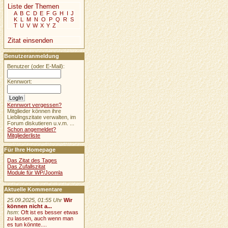
Liste der Themen
A
B
C
D
E
F
G
H
I
J
K
L
M
N
O
P
Q
R
S
T
U
V
W
X
Y
Z
Zitat einsenden
Benutzeranmeldung
Benutzer (oder E-Mail):
Kennwort:
Kennwort vergessen?
Mitglieder können ihre
Lieblingszitate verwalten, im
Forum diskutieren u.v.m. ...
Schon angemeldet?
Mitgliederliste
Für Ihre Homepage
Das Zitat des Tages
Das Zufallszitat
Module für WP/Joomla
Aktuelle Kommentare
25.09.2025, 01:55 Uhr
Wir
können nicht a...
hsm
:
Oft ist es besser etwas
zu lassen, auch wenn man
es tun könnte....