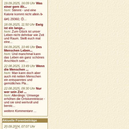
19.09.2025, 16:09 Uhr
Was
einer gern ißt...
hsm
:
Stimmt - und eine
Kalorie kommt nicht allein.☕
&#1 29360; 🙃...
18.09.2025, 11:50 Uhr
Ewig
ist ein lange...
hsm
:
Zum Glück ist unser
Leben nicht dehnbar wie Zeit
und Raum. Stellt euch mal
eine...
04.09.2025, 10:46 Uhr
Des
Menschen Leben...
hsm
:
Und manchmal kann
das Leben ein ganz schönes
Arschloch sein....
22.08.2025, 13:49 Uhr
Wenn
die Menschen ...
hsm
:
Man kann doch aber
auch mit netten Menschen
ein entspanntes und
gemütliches Pla...
22.08.2025, 09:30 Uhr
Nur
wer sein Ziel ...
hsm
:
Allerdings: Umwege
erhöhen die Ortskenntnisse -
und sie sind wertvoll und
bereic...
weitere Kommentare ...
Aktuelle Forenbeiträge
20.09.2024, 07:07 Uhr