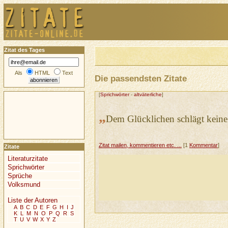
Zitat des Tages
Als
HTML
Text
Die passendsten Zitate
[
Sprichwörter
-
altväterliche
]
„
Dem Glücklichen schlägt keine
Zitat mailen, kommentieren etc. ...
[1
Kommentar
]
Zitate
Literaturzitate
Sprichwörter
Sprüche
Volksmund
Liste der Autoren
A
B
C
D
E
F
G
H
I
J
K
L
M
N
O
P
Q
R
S
T
U
V
W
X
Y
Z