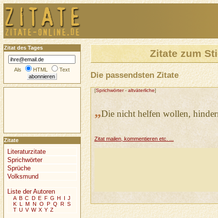
Zitat des Tages
Zitate zum St
Als
HTML
Text
Die passendsten Zitate
[
Sprichwörter
-
altväterliche
]
„
Die nicht helfen wollen, hinder
Zitat mailen, kommentieren etc. ...
Zitate
Literaturzitate
Sprichwörter
Sprüche
Volksmund
Liste der Autoren
A
B
C
D
E
F
G
H
I
J
K
L
M
N
O
P
Q
R
S
T
U
V
W
X
Y
Z