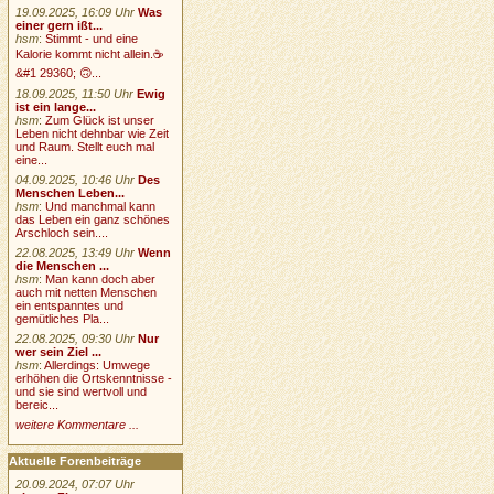
19.09.2025, 16:09 Uhr
Was
einer gern ißt...
hsm
:
Stimmt - und eine
Kalorie kommt nicht allein.☕
&#1 29360; 🙃...
18.09.2025, 11:50 Uhr
Ewig
ist ein lange...
hsm
:
Zum Glück ist unser
Leben nicht dehnbar wie Zeit
und Raum. Stellt euch mal
eine...
04.09.2025, 10:46 Uhr
Des
Menschen Leben...
hsm
:
Und manchmal kann
das Leben ein ganz schönes
Arschloch sein....
22.08.2025, 13:49 Uhr
Wenn
die Menschen ...
hsm
:
Man kann doch aber
auch mit netten Menschen
ein entspanntes und
gemütliches Pla...
22.08.2025, 09:30 Uhr
Nur
wer sein Ziel ...
hsm
:
Allerdings: Umwege
erhöhen die Ortskenntnisse -
und sie sind wertvoll und
bereic...
weitere Kommentare ...
Aktuelle Forenbeiträge
20.09.2024, 07:07 Uhr