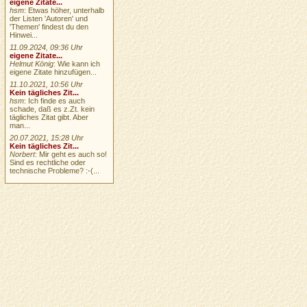
eigene Zitate...
hsm
: Etwas höher, unterhalb
der Listen 'Autoren' und
'Themen' findest du den
Hinwei...
11.09.2024, 09:36 Uhr
eigene Zitate...
Helmut König
: Wie kann ich
eigene Zitate hinzufügen...
11.10.2021, 10:56 Uhr
Kein tägliches Zit...
hsm
: Ich finde es auch
schade, daß es z.Zt. kein
tägliches Zitat gibt. Aber
man...
20.07.2021, 15:28 Uhr
Kein tägliches Zit...
Norbert
: Mir geht es auch so!
Sind es rechtliche oder
technische Probleme? :-(...