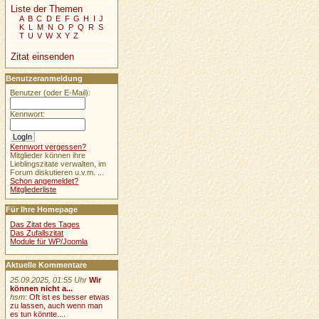
Liste der Themen
A
B
C
D
E
F
G
H
I
J
K
L
M
N
O
P
Q
R
S
T
U
V
W
X
Y
Z
Zitat einsenden
Benutzeranmeldung
Benutzer (oder E-Mail):
Kennwort:
Kennwort vergessen?
Mitglieder können ihre
Lieblingszitate verwalten, im
Forum diskutieren u.v.m. ...
Schon angemeldet?
Mitgliederliste
Für Ihre Homepage
Das Zitat des Tages
Das Zufallszitat
Module für WP/Joomla
Aktuelle Kommentare
25.09.2025, 01:55 Uhr
Wir
können nicht a...
hsm
:
Oft ist es besser etwas
zu lassen, auch wenn man
es tun könnte....