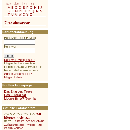
Liste der Themen
A
B
C
D
E
F
G
H
I
J
K
L
M
N
O
P
Q
R
S
T
U
V
W
X
Y
Z
Zitat einsenden
Benutzeranmeldung
Benutzer (oder E-Mail):
Kennwort:
Kennwort vergessen?
Mitglieder können ihre
Lieblingszitate verwalten, im
Forum diskutieren u.v.m. ...
Schon angemeldet?
Mitgliederliste
Für Ihre Homepage
Das Zitat des Tages
Das Zufallszitat
Module für WP/Joomla
Aktuelle Kommentare
25.09.2025, 01:55 Uhr
Wir
können nicht a...
hsm
:
Oft ist es besser etwas
zu lassen, auch wenn man
es tun könnte....