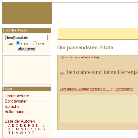
Zitat des Tages
Als
HTML
Text
Die passendsten Zitate
[
Sprichwörter
-
altväterliche
]
„
Dienstjahre sind keine Herrenja
Zitate
Zitat mailen, kommentieren etc. ...
[1
Kommentar
]
Literaturzitate
Sprichwörter
Sprüche
Volksmund
Liste der Autoren
A
B
C
D
E
F
G
H
I
J
K
L
M
N
O
P
Q
R
S
T
U
V
W
X
Y
Z