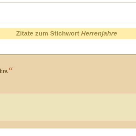
Zitate zum Stichwort
Herrenjahre
“
hre.