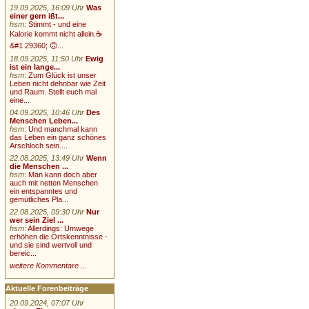
19.09.2025, 16:09 Uhr
Was
einer gern ißt...
hsm
:
Stimmt - und eine
Kalorie kommt nicht allein.☕
&#1 29360; 🙃...
18.09.2025, 11:50 Uhr
Ewig
ist ein lange...
hsm
:
Zum Glück ist unser
Leben nicht dehnbar wie Zeit
und Raum. Stellt euch mal
eine...
04.09.2025, 10:46 Uhr
Des
Menschen Leben...
hsm
:
Und manchmal kann
das Leben ein ganz schönes
Arschloch sein....
22.08.2025, 13:49 Uhr
Wenn
die Menschen ...
hsm
:
Man kann doch aber
auch mit netten Menschen
ein entspanntes und
gemütliches Pla...
22.08.2025, 09:30 Uhr
Nur
wer sein Ziel ...
hsm
:
Allerdings: Umwege
erhöhen die Ortskenntnisse -
und sie sind wertvoll und
bereic...
weitere Kommentare ...
Aktuelle Forenbeiträge
20.09.2024, 07:07 Uhr