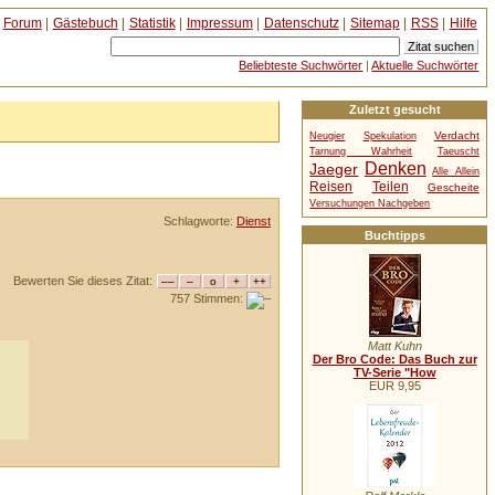
Forum
|
Gästebuch
|
Statistik
|
Impressum
|
Datenschutz
|
Sitemap
|
RSS
|
Hilfe
Beliebteste Suchwörter
|
Aktuelle Suchwörter
Zuletzt gesucht
Verdacht
Neugier
Spekulation
Tarnung Wahrheit
Taeuscht
Denken
Jaeger
Alle Allein
Reisen
Teilen
Gescheite
Versuchungen Nachgeben
Schlagworte:
Dienst
Buchtipps
Bewerten Sie dieses Zitat:
757 Stimmen:
Matt Kuhn
Der Bro Code: Das Buch zur
TV-Serie "How
EUR 9,95