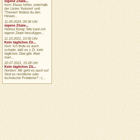
eigene Zitate...
hsm
: Etwas höher, unterhalb
der Listen 'Autoren' und
'Themen' findest du den
Hinwei...
11.09.2024, 09:36 Uhr
eigene Zitate...
Helmut König
: Wie kann ich
eigene Zitate hinzufügen...
11.10.2021, 10:56 Uhr
Kein tägliches Zit...
hsm
: Ich finde es auch
schade, daß es z.Zt. kein
tägliches Zitat gibt. Aber
man...
20.07.2021, 15:28 Uhr
Kein tägliches Zit...
Norbert
: Mir geht es auch so!
Sind es rechtliche oder
technische Probleme? :-(...