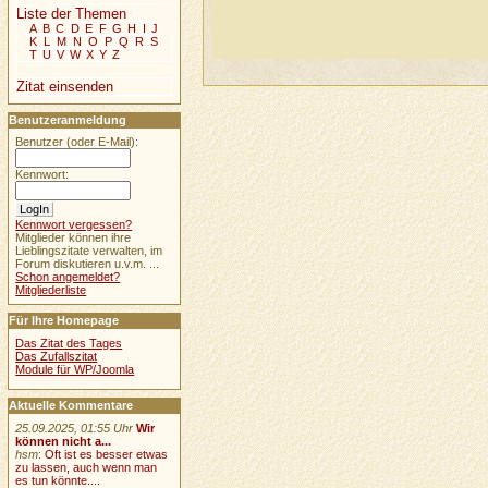
Liste der Themen
A
B
C
D
E
F
G
H
I
J
K
L
M
N
O
P
Q
R
S
T
U
V
W
X
Y
Z
Zitat einsenden
Benutzeranmeldung
Benutzer (oder E-Mail):
Kennwort:
Kennwort vergessen?
Mitglieder können ihre
Lieblingszitate verwalten, im
Forum diskutieren u.v.m. ...
Schon angemeldet?
Mitgliederliste
Für Ihre Homepage
Das Zitat des Tages
Das Zufallszitat
Module für WP/Joomla
Aktuelle Kommentare
25.09.2025, 01:55 Uhr
Wir
können nicht a...
hsm
:
Oft ist es besser etwas
zu lassen, auch wenn man
es tun könnte....