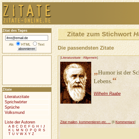
Zitat des Tages
Zitate zum Stichwort
H
Als
HTML
Text
Die passendsten Zitate
[
Literaturzitate
-
Allgemein
]
„
Humor ist der S
“
Lebens.
Zitate
Wilhelm Raabe
Literaturzitate
Sprichwörter
Sprüche
Volksmund
Liste der Autoren
Zitat mailen, kommentieren etc. ...
[8
Kommentare
]
A
B
C
D
E
F
G
H
I
J
K
L
M
N
O
P
Q
R
S
T
U
V
W
X
Y
Z