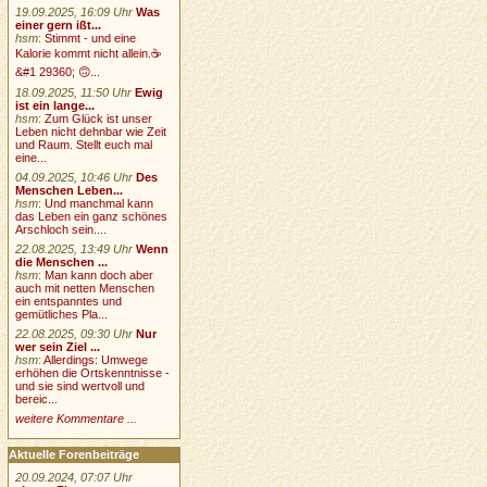
19.09.2025, 16:09 Uhr
Was
einer gern ißt...
hsm
:
Stimmt - und eine
Kalorie kommt nicht allein.☕
&#1 29360; 🙃...
18.09.2025, 11:50 Uhr
Ewig
ist ein lange...
hsm
:
Zum Glück ist unser
Leben nicht dehnbar wie Zeit
und Raum. Stellt euch mal
eine...
04.09.2025, 10:46 Uhr
Des
Menschen Leben...
hsm
:
Und manchmal kann
das Leben ein ganz schönes
Arschloch sein....
22.08.2025, 13:49 Uhr
Wenn
die Menschen ...
hsm
:
Man kann doch aber
auch mit netten Menschen
ein entspanntes und
gemütliches Pla...
22.08.2025, 09:30 Uhr
Nur
wer sein Ziel ...
hsm
:
Allerdings: Umwege
erhöhen die Ortskenntnisse -
und sie sind wertvoll und
bereic...
weitere Kommentare ...
Aktuelle Forenbeiträge
20.09.2024, 07:07 Uhr