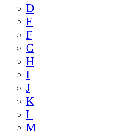
D
E
F
G
H
I
J
K
L
M