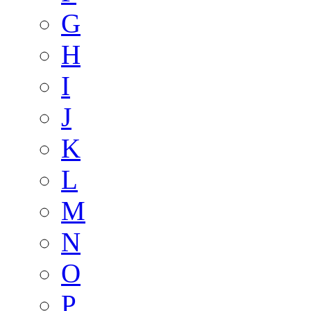
G
H
I
J
K
L
M
N
O
P