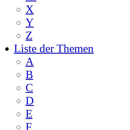
X
Y
Z
Liste der Themen
A
B
C
D
E
F