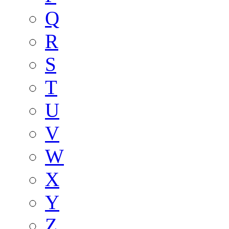
Q
R
S
T
U
V
W
X
Y
Z