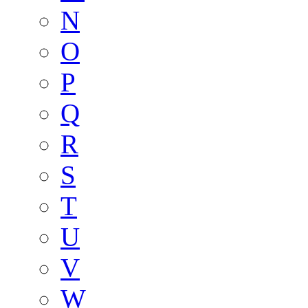
N
O
P
Q
R
S
T
U
V
W