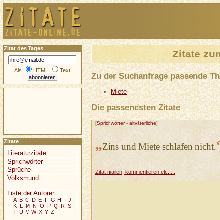
Zitat des Tages
Zitate zu
Als
HTML
Text
Zu der Suchanfrage passende T
Miete
Die passendsten Zitate
[
Sprichwörter
-
altväterliche
]
„
Zitate
Zins und Miete schlafen nicht.
Literaturzitate
Sprichwörter
Sprüche
Zitat mailen, kommentieren etc. ...
Volksmund
Liste der Autoren
A
B
C
D
E
F
G
H
I
J
K
L
M
N
O
P
Q
R
S
T
U
V
W
X
Y
Z