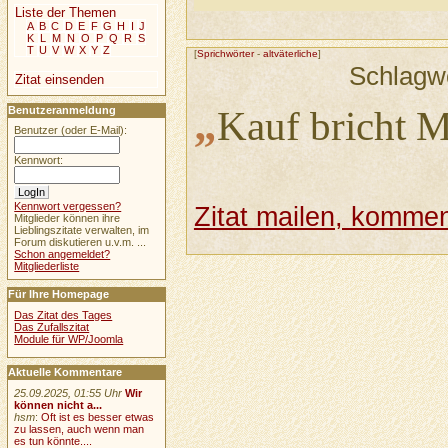
Liste der Themen
A
B
C
D
E
F
G
H
I
J
K
L
M
N
O
P
Q
R
S
T
U
V
W
X
Y
Z
[
Sprichwörter
-
altväterliche
]
Schlagw
Zitat einsenden
„
Kauf bricht M
Benutzeranmeldung
Benutzer (oder E-Mail):
Kennwort:
Kennwort vergessen?
Zitat mailen, komment
Mitglieder können ihre
Lieblingszitate verwalten, im
Forum diskutieren u.v.m. ...
Schon angemeldet?
Mitgliederliste
Für Ihre Homepage
Das Zitat des Tages
Das Zufallszitat
Module für WP/Joomla
Aktuelle Kommentare
25.09.2025, 01:55 Uhr
Wir
können nicht a...
hsm
:
Oft ist es besser etwas
zu lassen, auch wenn man
es tun könnte....