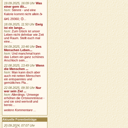
19.09.2025, 16:09 Uhr
Was
einer gern ißt...
hsm
:
Stimmt - und eine
Kalorie kommt nicht allein.☕
&#1 29360; 🙃...
18.09.2025, 11:50 Uhr
Ewig
ist ein lange...
hsm
:
Zum Glück ist unser
Leben nicht dehnbar wie Zeit
und Raum. Stellt euch mal
eine...
04.09.2025, 10:46 Uhr
Des
Menschen Leben...
hsm
:
Und manchmal kann
das Leben ein ganz schönes
Arschloch sein....
22.08.2025, 13:49 Uhr
Wenn
die Menschen ...
hsm
:
Man kann doch aber
auch mit netten Menschen
ein entspanntes und
gemütliches Pla...
22.08.2025, 09:30 Uhr
Nur
wer sein Ziel ...
hsm
:
Allerdings: Umwege
erhöhen die Ortskenntnisse -
und sie sind wertvoll und
bereic...
weitere Kommentare ...
Aktuelle Forenbeiträge
20.09.2024, 07:07 Uhr