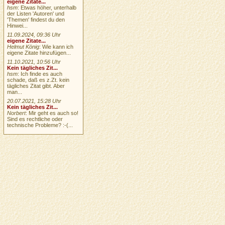
eigene Zitate...
hsm
: Etwas höher, unterhalb
der Listen 'Autoren' und
'Themen' findest du den
Hinwei...
11.09.2024, 09:36 Uhr
eigene Zitate...
Helmut König
: Wie kann ich
eigene Zitate hinzufügen...
11.10.2021, 10:56 Uhr
Kein tägliches Zit...
hsm
: Ich finde es auch
schade, daß es z.Zt. kein
tägliches Zitat gibt. Aber
man...
20.07.2021, 15:28 Uhr
Kein tägliches Zit...
Norbert
: Mir geht es auch so!
Sind es rechtliche oder
technische Probleme? :-(...