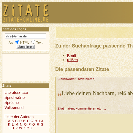
Zitat des Tages
Als
HTML
Text
Zu der Suchanfrage passende T
Kreiß
reißen
Die passendsten Zitate
[
Sprichwörter
-
altväterliche
]
Zitate
„
Liebe deinen Nachbarn, reiß ab
Literaturzitate
Sprichwörter
Sprüche
Volksmund
Zitat mailen, kommentieren etc. ...
Liste der Autoren
A
B
C
D
E
F
G
H
I
J
K
L
M
N
O
P
Q
R
S
T
U
V
W
X
Y
Z