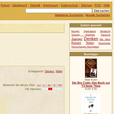
Forum
|
Gästebuch
|
Statistik
|
Impressum
|
Datenschutz
|
Sitemap
|
RSS
|
Hilfe
Beliebteste Suchwörter
|
Aktuelle Suchwörter
Zuletzt gesucht
Verdacht
Neugier
Spekulation
Tarnung Wahrheit
Taeuscht
Denken
Jaeger
Alle Allein
Reisen
Teilen
Gescheite
Versuchungen Nachgeben
Buchtipps
Schlagworte:
Distanz
,
Nähe
Matt Kuhn
Der Bro Code: Das Buch zur
Bewerten Sie dieses Zitat:
TV-Serie "How
EUR 9,95
705 Stimmen: