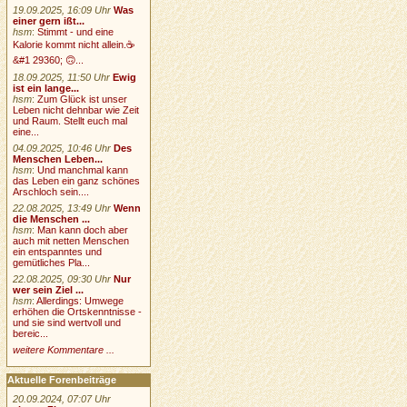
19.09.2025, 16:09 Uhr
Was
einer gern ißt...
hsm
:
Stimmt - und eine
Kalorie kommt nicht allein.☕
&#1 29360; 🙃...
18.09.2025, 11:50 Uhr
Ewig
ist ein lange...
hsm
:
Zum Glück ist unser
Leben nicht dehnbar wie Zeit
und Raum. Stellt euch mal
eine...
04.09.2025, 10:46 Uhr
Des
Menschen Leben...
hsm
:
Und manchmal kann
das Leben ein ganz schönes
Arschloch sein....
22.08.2025, 13:49 Uhr
Wenn
die Menschen ...
hsm
:
Man kann doch aber
auch mit netten Menschen
ein entspanntes und
gemütliches Pla...
22.08.2025, 09:30 Uhr
Nur
wer sein Ziel ...
hsm
:
Allerdings: Umwege
erhöhen die Ortskenntnisse -
und sie sind wertvoll und
bereic...
weitere Kommentare ...
Aktuelle Forenbeiträge
20.09.2024, 07:07 Uhr