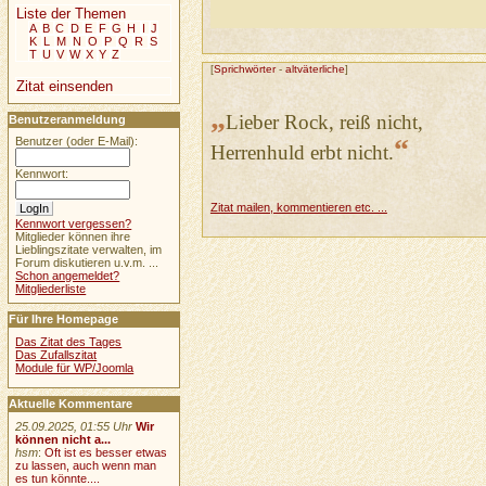
Liste der Themen
A
B
C
D
E
F
G
H
I
J
K
L
M
N
O
P
Q
R
S
T
U
V
W
X
Y
Z
[
Sprichwörter
-
altväterliche
]
Zitat einsenden
„
Lieber Rock, reiß nicht,
Benutzeranmeldung
“
Benutzer (oder E-Mail):
Herrenhuld erbt nicht.
Kennwort:
Zitat mailen, kommentieren etc. ...
Kennwort vergessen?
Mitglieder können ihre
Lieblingszitate verwalten, im
Forum diskutieren u.v.m. ...
Schon angemeldet?
Mitgliederliste
Für Ihre Homepage
Das Zitat des Tages
Das Zufallszitat
Module für WP/Joomla
Aktuelle Kommentare
25.09.2025, 01:55 Uhr
Wir
können nicht a...
hsm
:
Oft ist es besser etwas
zu lassen, auch wenn man
es tun könnte....