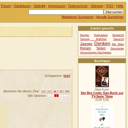
Forum
|
Gästebuch
|
Statistik
|
Impressum
|
Datenschutz
|
Sitemap
|
RSS
|
Hilfe
Beliebteste Suchwörter
|
Aktuelle Suchwörter
Zuletzt gesucht
Verdacht
Neugier
Spekulation
Tarnung Wahrheit
Taeuscht
Denken
Jaeger
Alle Allein
Reisen
Teilen
Gescheite
Versuchungen Nachgeben
Buchtipps
Schlagworte:
Mahl
Matt Kuhn
Bewerten Sie dieses Zitat:
Der Bro Code: Das Buch zur
690 Stimmen:
TV-Serie "How
EUR 9,95