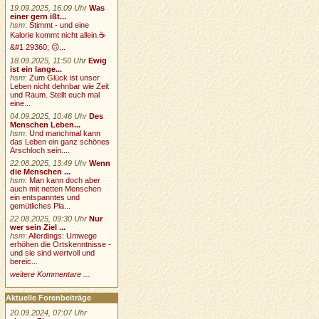
19.09.2025, 16:09 Uhr
Was
einer gern ißt...
hsm
:
Stimmt - und eine
Kalorie kommt nicht allein.☕
&#1 29360; 🙃...
18.09.2025, 11:50 Uhr
Ewig
ist ein lange...
hsm
:
Zum Glück ist unser
Leben nicht dehnbar wie Zeit
und Raum. Stellt euch mal
eine...
04.09.2025, 10:46 Uhr
Des
Menschen Leben...
hsm
:
Und manchmal kann
das Leben ein ganz schönes
Arschloch sein....
22.08.2025, 13:49 Uhr
Wenn
die Menschen ...
hsm
:
Man kann doch aber
auch mit netten Menschen
ein entspanntes und
gemütliches Pla...
22.08.2025, 09:30 Uhr
Nur
wer sein Ziel ...
hsm
:
Allerdings: Umwege
erhöhen die Ortskenntnisse -
und sie sind wertvoll und
bereic...
weitere Kommentare ...
Aktuelle Forenbeiträge
20.09.2024, 07:07 Uhr