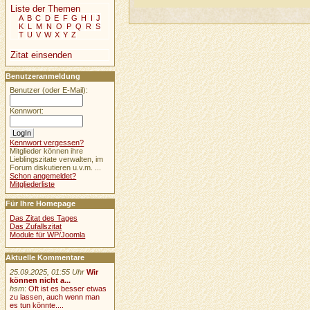
Liste der Themen
A
B
C
D
E
F
G
H
I
J
K
L
M
N
O
P
Q
R
S
T
U
V
W
X
Y
Z
Zitat einsenden
Benutzeranmeldung
Benutzer (oder E-Mail):
Kennwort:
Kennwort vergessen?
Mitglieder können ihre
Lieblingszitate verwalten, im
Forum diskutieren u.v.m. ...
Schon angemeldet?
Mitgliederliste
Für Ihre Homepage
Das Zitat des Tages
Das Zufallszitat
Module für WP/Joomla
Aktuelle Kommentare
25.09.2025, 01:55 Uhr
Wir
können nicht a...
hsm
:
Oft ist es besser etwas
zu lassen, auch wenn man
es tun könnte....