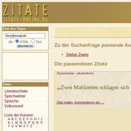
Zitat des Tages
Als
HTML
Text
Zu der Suchanfrage passende Au
Stefan Zweig
Die passendsten Zitate
[
Sprichwörter
-
altväterliche
]
„
Zitate
Zwei Mahlzeiten schlagen sich 
Literaturzitate
Sprichwörter
Sprüche
Zitat mailen, kommentieren etc. ...
Volksmund
Liste der Autoren
A
B
C
D
E
F
G
H
I
J
K
L
M
N
O
P
Q
R
S
T
U
V
W
X
Y
Z