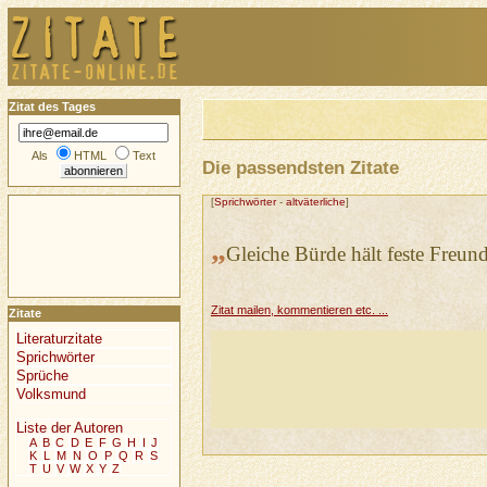
Zitat des Tages
Als
HTML
Text
Die passendsten Zitate
[
Sprichwörter
-
altväterliche
]
„
Gleiche Bürde hält feste Freund
Zitat mailen, kommentieren etc. ...
Zitate
Literaturzitate
Sprichwörter
Sprüche
Volksmund
Liste der Autoren
A
B
C
D
E
F
G
H
I
J
K
L
M
N
O
P
Q
R
S
T
U
V
W
X
Y
Z