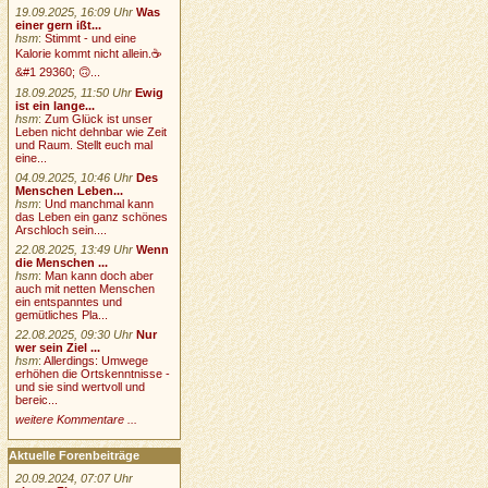
19.09.2025, 16:09 Uhr
Was
einer gern ißt...
hsm
:
Stimmt - und eine
Kalorie kommt nicht allein.☕
&#1 29360; 🙃...
18.09.2025, 11:50 Uhr
Ewig
ist ein lange...
hsm
:
Zum Glück ist unser
Leben nicht dehnbar wie Zeit
und Raum. Stellt euch mal
eine...
04.09.2025, 10:46 Uhr
Des
Menschen Leben...
hsm
:
Und manchmal kann
das Leben ein ganz schönes
Arschloch sein....
22.08.2025, 13:49 Uhr
Wenn
die Menschen ...
hsm
:
Man kann doch aber
auch mit netten Menschen
ein entspanntes und
gemütliches Pla...
22.08.2025, 09:30 Uhr
Nur
wer sein Ziel ...
hsm
:
Allerdings: Umwege
erhöhen die Ortskenntnisse -
und sie sind wertvoll und
bereic...
weitere Kommentare ...
Aktuelle Forenbeiträge
20.09.2024, 07:07 Uhr