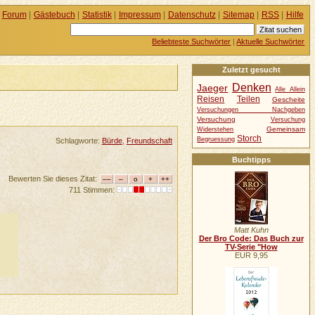
Forum
|
Gästebuch
|
Statistik
|
Impressum
|
Datenschutz
|
Sitemap
|
RSS
|
Hilfe
Beliebteste Suchwörter
|
Aktuelle Suchwörter
Zuletzt gesucht
Denken
Jaeger
Alle Allein
Reisen
Teilen
Gescheite
Versuchungen Nachgeben
Versuchung
Versuchung
Gemeinsam
Widerstehen
Storch
Begruessung
Schlagworte:
Bürde
,
Freundschaft
Buchtipps
Bewerten Sie dieses Zitat:
711 Stimmen:
Matt Kuhn
Der Bro Code: Das Buch zur
TV-Serie "How
EUR 9,95