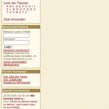
Liste der Themen
A
B
C
D
E
F
G
H
I
J
K
L
M
N
O
P
Q
R
S
T
U
V
W
X
Y
Z
Zitat einsenden
Benutzeranmeldung
Benutzer (oder E-Mail):
Kennwort:
Kennwort vergessen?
Mitglieder können ihre
Lieblingszitate verwalten, im
Forum diskutieren u.v.m. ...
Schon angemeldet?
Mitgliederliste
Für Ihre Homepage
Das Zitat des Tages
Das Zufallszitat
Module für WP/Joomla
Aktuelle Kommentare
25.09.2025, 01:55 Uhr
Wir
können nicht a...
hsm
:
Oft ist es besser etwas
zu lassen, auch wenn man
es tun könnte....