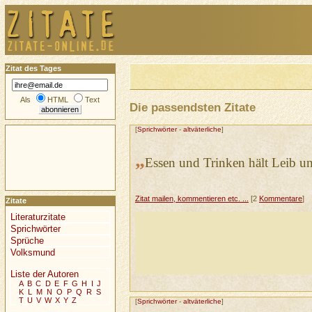
Zitat des Tages
Als
HTML
Text
Die passendsten Zitate
[
Sprichwörter
-
altväterliche
]
„
Essen und Trinken hält Leib u
Zitat mailen, kommentieren etc. ...
[2
Kommentare
]
Zitate
Literaturzitate
Sprichwörter
Sprüche
Volksmund
Liste der Autoren
A
B
C
D
E
F
G
H
I
J
K
L
M
N
O
P
Q
R
S
T
U
V
W
X
Y
Z
[
Sprichwörter
-
altväterliche
]