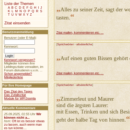
Liste der Themen
„
A
B
C
D
E
F
G
H
I
J
Alles zu seiner Zeit, sagt der w
K
L
M
N
O
P
Q
R
S
“
T
U
V
W
X
Y
Z
tasten.
Zitat einsenden
Benutzeranmeldung
Zitat mailen, kommentieren etc. ...
Benutzer (oder E-Mail):
[
Sprichwörter
-
altväterliche
]
Kennwort:
„
Auf einen guten Bissen gehört 
Kennwort vergessen?
Mitglieder können ihre
Lieblingszitate verwalten, im
Forum diskutieren u.v.m. ...
Zitat mailen, kommentieren etc. ...
Schon angemeldet?
Mitgliederliste
[
Sprichwörter
-
altväterliche
]
Für Ihre Homepage
Das Zitat des Tages
Das Zufallszitat
„
Zimmerleut und Maurer
Module für WP/Joomla
sind die ärgsten Laurer:
Aktuelle Kommentare
mit Essen, Trinken und sich Bes
25.09.2025, 01:55 Uhr
Wir
“
können nicht a...
geht der halbe Tag von hinnen.
hsm
:
Oft ist es besser etwas
zu lassen, auch wenn man
es tun könnte....