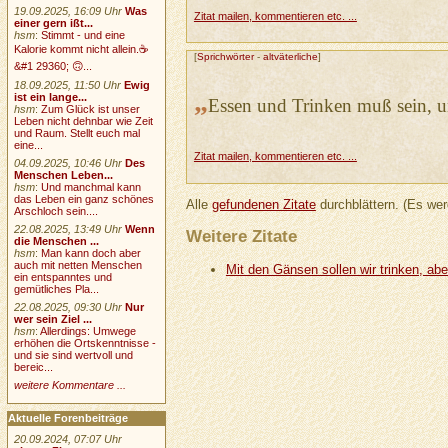
19.09.2025, 16:09 Uhr
Was
Zitat mailen, kommentieren etc. ...
einer gern ißt...
hsm
:
Stimmt - und eine
Kalorie kommt nicht allein.☕
[
Sprichwörter
-
altväterliche
]
&#1 29360; 🙃...
18.09.2025, 11:50 Uhr
Ewig
„
ist ein lange...
Essen und Trinken muß sein, 
hsm
:
Zum Glück ist unser
Leben nicht dehnbar wie Zeit
und Raum. Stellt euch mal
eine...
Zitat mailen, kommentieren etc. ...
04.09.2025, 10:46 Uhr
Des
Menschen Leben...
hsm
:
Und manchmal kann
das Leben ein ganz schönes
Alle
gefundenen Zitate
durchblättern. (Es wer
Arschloch sein....
22.08.2025, 13:49 Uhr
Wenn
Weitere Zitate
die Menschen ...
hsm
:
Man kann doch aber
auch mit netten Menschen
Mit den Gänsen sollen wir trinken, aber
ein entspanntes und
gemütliches Pla...
22.08.2025, 09:30 Uhr
Nur
wer sein Ziel ...
hsm
:
Allerdings: Umwege
erhöhen die Ortskenntnisse -
und sie sind wertvoll und
bereic...
weitere Kommentare ...
Aktuelle Forenbeiträge
20.09.2024, 07:07 Uhr