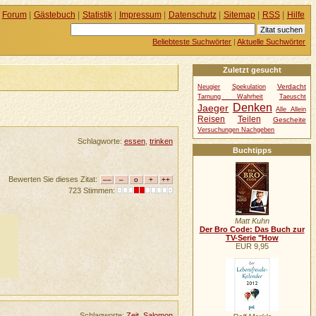
Forum
|
Gästebuch
|
Statistik
|
Impressum
|
Datenschutz
|
Sitemap
|
RSS
|
Hilfe
Beliebteste Suchwörter
|
Aktuelle Suchwörter
Zuletzt gesucht
Verdacht
Neugier
Spekulation
Tarnung Wahrheit
Taeuscht
Denken
Jaeger
Alle Allein
Reisen
Teilen
Gescheite
Versuchungen Nachgeben
Schlagworte:
essen
,
trinken
Buchtipps
Bewerten Sie dieses Zitat:
723 Stimmen:
Matt Kuhn
Der Bro Code: Das Buch zur
TV-Serie "How
EUR 9,95
Schlagworte:
Zeit
,
Salomon