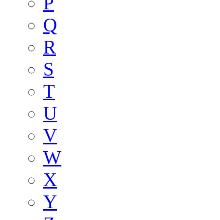
P
Q
R
S
T
U
V
W
X
Y