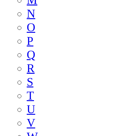
N
O
P
Q
R
S
T
U
V