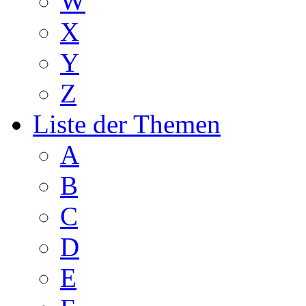
W
X
Y
Z
Liste der Themen
A
B
C
D
E