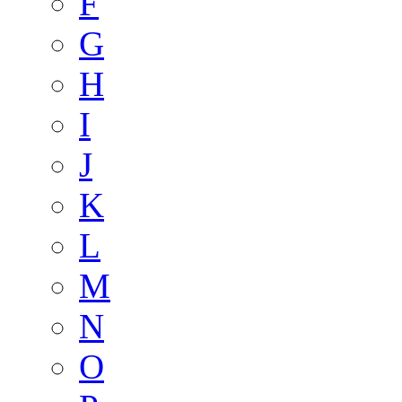
F
G
H
I
J
K
L
M
N
O