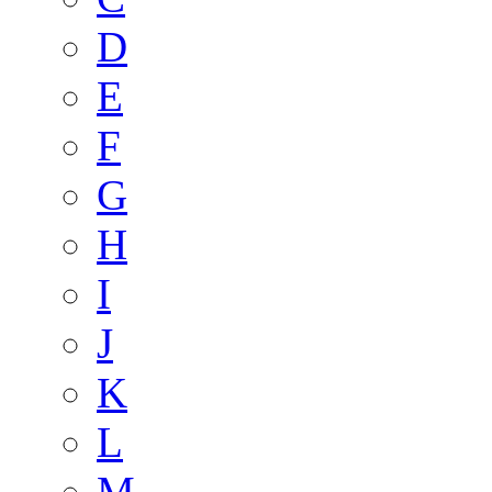
D
E
F
G
H
I
J
K
L
M