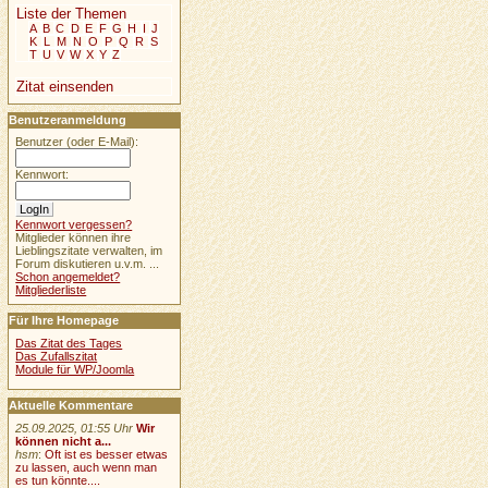
Liste der Themen
A
B
C
D
E
F
G
H
I
J
K
L
M
N
O
P
Q
R
S
T
U
V
W
X
Y
Z
Zitat einsenden
Benutzeranmeldung
Benutzer (oder E-Mail):
Kennwort:
Kennwort vergessen?
Mitglieder können ihre
Lieblingszitate verwalten, im
Forum diskutieren u.v.m. ...
Schon angemeldet?
Mitgliederliste
Für Ihre Homepage
Das Zitat des Tages
Das Zufallszitat
Module für WP/Joomla
Aktuelle Kommentare
25.09.2025, 01:55 Uhr
Wir
können nicht a...
hsm
:
Oft ist es besser etwas
zu lassen, auch wenn man
es tun könnte....