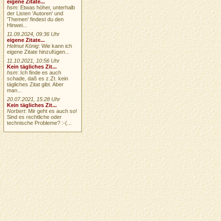
eigene Zitate...
hsm
: Etwas höher, unterhalb
der Listen 'Autoren' und
'Themen' findest du den
Hinwei...
11.09.2024, 09:36 Uhr
eigene Zitate...
Helmut König
: Wie kann ich
eigene Zitate hinzufügen...
11.10.2021, 10:56 Uhr
Kein tägliches Zit...
hsm
: Ich finde es auch
schade, daß es z.Zt. kein
tägliches Zitat gibt. Aber
man...
20.07.2021, 15:28 Uhr
Kein tägliches Zit...
Norbert
: Mir geht es auch so!
Sind es rechtliche oder
technische Probleme? :-(...