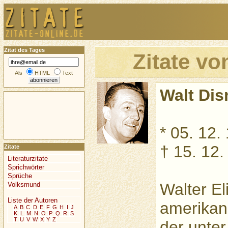
Zitat des Tages
Zitate v
Als
HTML
Text
Walt Dis
* 05. 12.
† 15. 12.
Zitate
Literaturzitate
Sprichwörter
Sprüche
Walter El
Volksmund
Liste der Autoren
amerikan
A
B
C
D
E
F
G
H
I
J
K
L
M
N
O
P
Q
R
S
T
U
V
W
X
Y
Z
der unte