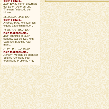
eigene Zitate...
hsm
: Etwas höher, unterhalb
der Listen 'Autoren' und
'Themen' findest du den
Hinwei...
11.09.2024, 09:36 Uhr
eigene Zitate...
Helmut König
: Wie kann ich
eigene Zitate hinzufügen...
11.10.2021, 10:56 Uhr
Kein tägliches Zit...
hsm
: Ich finde es auch
schade, daß es z.Zt. kein
tägliches Zitat gibt. Aber
man...
20.07.2021, 15:28 Uhr
Kein tägliches Zit...
Norbert
: Mir geht es auch so!
Sind es rechtliche oder
technische Probleme? :-(...