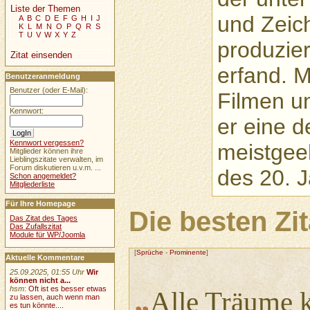
Liste der Themen
und Zeich
A
B
C
D
E
F
G
H
I
J
K
L
M
N
O
P
Q
R
S
T
U
V
W
X
Y
Z
produzie
Zitat einsenden
erfand. M
Benutzeranmeldung
Benutzer (oder E-Mail):
Filmen u
Kennwort:
er eine 
Kennwort vergessen?
meistgee
Mitglieder können ihre
Lieblingszitate verwalten, im
Forum diskutieren u.v.m. ...
des 20. 
Schon angemeldet?
Mitgliederliste
Für Ihre Homepage
Die besten Zi
Das Zitat des Tages
Das Zufallszitat
Module für WP/Joomla
[
Sprüche
-
Prominente
]
Aktuelle Kommentare
25.09.2025, 01:55 Uhr
Wir
können nicht a...
„
hsm
:
Oft ist es besser etwas
Alle Träume 
zu lassen, auch wenn man
es tun könnte....