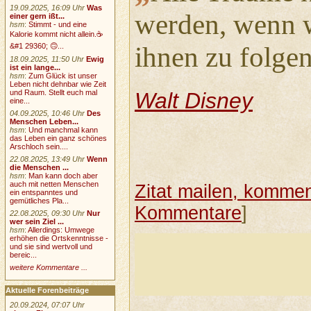
19.09.2025, 16:09 Uhr
Was
werden, wenn 
einer gern ißt...
hsm
:
Stimmt - und eine
Kalorie kommt nicht allein.☕
ihnen zu folgen
&#1 29360; 🙃...
18.09.2025, 11:50 Uhr
Ewig
ist ein lange...
hsm
:
Zum Glück ist unser
Leben nicht dehnbar wie Zeit
Walt Disney
und Raum. Stellt euch mal
eine...
04.09.2025, 10:46 Uhr
Des
Menschen Leben...
hsm
:
Und manchmal kann
das Leben ein ganz schönes
Arschloch sein....
22.08.2025, 13:49 Uhr
Wenn
die Menschen ...
hsm
:
Man kann doch aber
auch mit netten Menschen
Zitat mailen, komment
ein entspanntes und
gemütliches Pla...
Kommentare
]
22.08.2025, 09:30 Uhr
Nur
wer sein Ziel ...
hsm
:
Allerdings: Umwege
erhöhen die Ortskenntnisse -
und sie sind wertvoll und
bereic...
weitere Kommentare ...
Aktuelle Forenbeiträge
20.09.2024, 07:07 Uhr