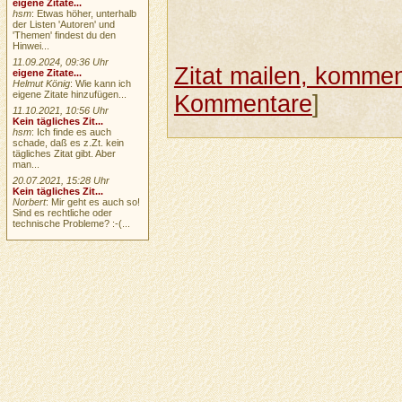
eigene Zitate...
hsm
: Etwas höher, unterhalb
der Listen 'Autoren' und
'Themen' findest du den
Hinwei...
11.09.2024, 09:36 Uhr
Zitat mailen, komment
eigene Zitate...
Helmut König
: Wie kann ich
eigene Zitate hinzufügen...
Kommentare
]
11.10.2021, 10:56 Uhr
Kein tägliches Zit...
hsm
: Ich finde es auch
schade, daß es z.Zt. kein
tägliches Zitat gibt. Aber
man...
20.07.2021, 15:28 Uhr
Kein tägliches Zit...
Norbert
: Mir geht es auch so!
Sind es rechtliche oder
technische Probleme? :-(...