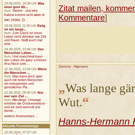
19.09.2025, 16:09 Uhr
Was
Zitat mailen, komment
einer gern ißt...
hsm
:
Stimmt - und eine
Kalorie kommt nicht allein.☕
Kommentare
]
&#1 29360; 🙃...
18.09.2025, 11:50 Uhr
Ewig
ist ein lange...
hsm
:
Zum Glück ist unser
Leben nicht dehnbar wie Zeit
und Raum. Stellt euch mal
eine...
04.09.2025, 10:46 Uhr
Des
Menschen Leben...
hsm
:
Und manchmal kann
das Leben ein ganz schönes
Arschloch sein....
[
Sprüche
-
Allgemein
]
22.08.2025, 13:49 Uhr
Wenn
die Menschen ...
hsm
:
Man kann doch aber
auch mit netten Menschen
„
Was lange gär
ein entspanntes und
gemütliches Pla...
22.08.2025, 09:30 Uhr
Nur
wer sein Ziel ...
“
Wut.
hsm
:
Allerdings: Umwege
erhöhen die Ortskenntnisse -
und sie sind wertvoll und
bereic...
weitere Kommentare ...
Hanns-Hermann 
Aktuelle Forenbeiträge
20.09.2024, 07:07 Uhr