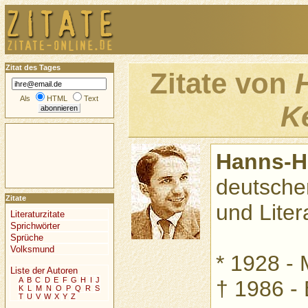
Zitat des Tages
Zitate von
Als
HTML
Text
K
Hanns-H
deutscher
Zitate
und Litera
Literaturzitate
Sprichwörter
Sprüche
Volksmund
* 1928 -
Liste der Autoren
A
B
C
D
E
F
G
H
I
J
† 1986 - 
K
L
M
N
O
P
Q
R
S
T
U
V
W
X
Y
Z