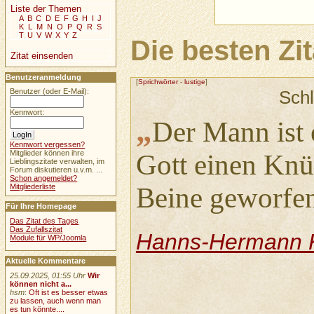
Liste der Themen
A
B
C
D
E
F
G
H
I
J
K
L
M
N
O
P
Q
R
S
T
U
V
W
X
Y
Z
Die besten Zi
Zitat einsenden
Benutzeranmeldung
[
Sprichwörter
-
lustige
]
Benutzer (oder E-Mail):
Sch
Kennwort:
„
Der Mann ist
Kennwort vergessen?
Mitglieder können ihre
Gott einen Knü
Lieblingszitate verwalten, im
Forum diskutieren u.v.m. ...
Schon angemeldet?
Beine geworfen
Mitgliederliste
Für Ihre Homepage
Das Zitat des Tages
Das Zufallszitat
Hanns-Hermann 
Module für WP/Joomla
Aktuelle Kommentare
25.09.2025, 01:55 Uhr
Wir
können nicht a...
hsm
:
Oft ist es besser etwas
zu lassen, auch wenn man
es tun könnte....