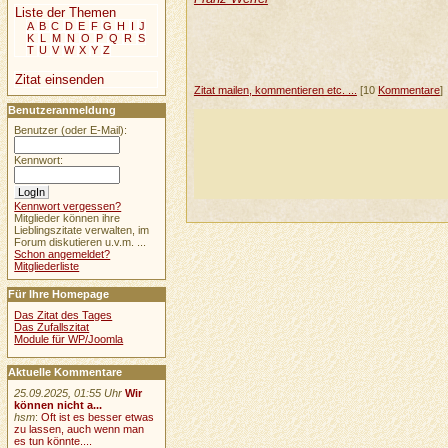
Liste der Themen
A
B
C
D
E
F
G
H
I
J
K
L
M
N
O
P
Q
R
S
T
U
V
W
X
Y
Z
Zitat einsenden
Zitat mailen, kommentieren etc. ...
[10
Kommentare
]
Benutzeranmeldung
Benutzer (oder E-Mail):
Kennwort:
Kennwort vergessen?
Mitglieder können ihre
Lieblingszitate verwalten, im
Forum diskutieren u.v.m. ...
Schon angemeldet?
Mitgliederliste
Für Ihre Homepage
Das Zitat des Tages
Das Zufallszitat
Module für WP/Joomla
Aktuelle Kommentare
25.09.2025, 01:55 Uhr
Wir
können nicht a...
hsm
:
Oft ist es besser etwas
zu lassen, auch wenn man
es tun könnte....