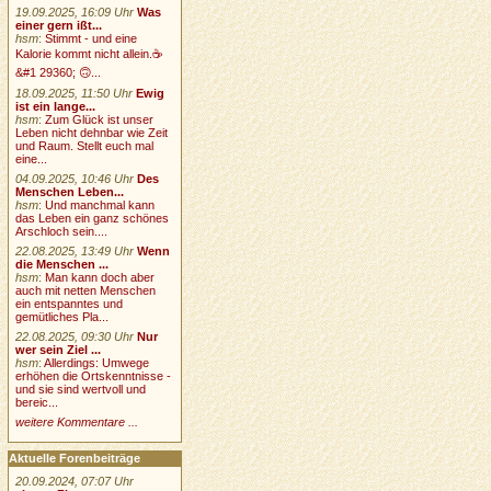
19.09.2025, 16:09 Uhr
Was
einer gern ißt...
hsm
:
Stimmt - und eine
Kalorie kommt nicht allein.☕
&#1 29360; 🙃...
18.09.2025, 11:50 Uhr
Ewig
ist ein lange...
hsm
:
Zum Glück ist unser
Leben nicht dehnbar wie Zeit
und Raum. Stellt euch mal
eine...
04.09.2025, 10:46 Uhr
Des
Menschen Leben...
hsm
:
Und manchmal kann
das Leben ein ganz schönes
Arschloch sein....
22.08.2025, 13:49 Uhr
Wenn
die Menschen ...
hsm
:
Man kann doch aber
auch mit netten Menschen
ein entspanntes und
gemütliches Pla...
22.08.2025, 09:30 Uhr
Nur
wer sein Ziel ...
hsm
:
Allerdings: Umwege
erhöhen die Ortskenntnisse -
und sie sind wertvoll und
bereic...
weitere Kommentare ...
Aktuelle Forenbeiträge
20.09.2024, 07:07 Uhr