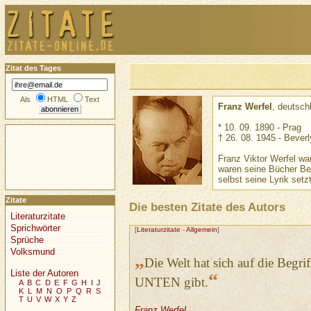
Zitat des Tages
Als
HTML
Text
Franz Werfel
, deutsch
* 10. 09. 1890 - Prag
† 26. 08. 1945 - Beverly
Franz Viktor Werfel wa
waren seine Bücher Bes
selbst seine Lyrik setz
Zitate
Die besten Zitate des Autors
Literaturzitate
Sprichwörter
[
Literaturzitate
-
Allgemein
]
Sprüche
Volksmund
„
Die Welt hat sich auf die Beg
Liste der Autoren
“
UNTEN gibt.
A
B
C
D
E
F
G
H
I
J
K
L
M
N
O
P
Q
R
S
T
U
V
W
X
Y
Z
Franz Werfel