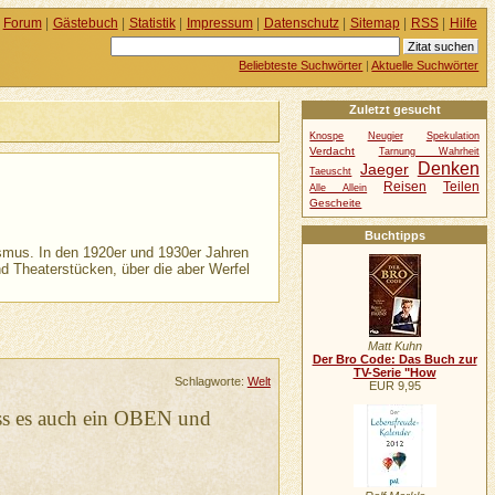
Forum
|
Gästebuch
|
Statistik
|
Impressum
|
Datenschutz
|
Sitemap
|
RSS
|
Hilfe
Beliebteste Suchwörter
|
Aktuelle Suchwörter
Zuletzt gesucht
Knospe
Neugier
Spekulation
Verdacht
Tarnung Wahrheit
Denken
Jaeger
Taeuscht
Reisen
Teilen
Alle Allein
Gescheite
Buchtipps
ismus. In den 1920er und 1930er Jahren
nd Theaterstücken, über die aber Werfel
Matt Kuhn
Der Bro Code: Das Buch zur
TV-Serie "How
Schlagworte:
Welt
EUR 9,95
ass es auch ein OBEN und