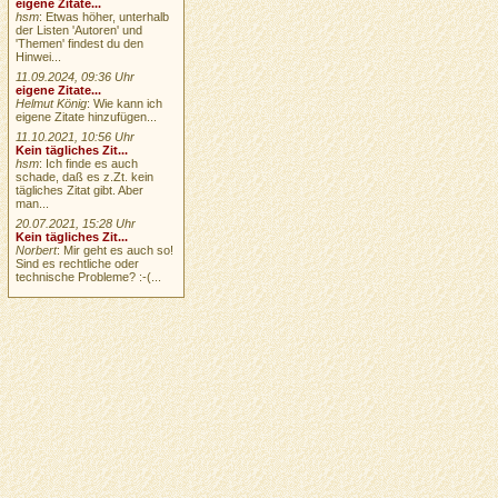
eigene Zitate...
hsm
: Etwas höher, unterhalb
der Listen 'Autoren' und
'Themen' findest du den
Hinwei...
11.09.2024, 09:36 Uhr
eigene Zitate...
Helmut König
: Wie kann ich
eigene Zitate hinzufügen...
11.10.2021, 10:56 Uhr
Kein tägliches Zit...
hsm
: Ich finde es auch
schade, daß es z.Zt. kein
tägliches Zitat gibt. Aber
man...
20.07.2021, 15:28 Uhr
Kein tägliches Zit...
Norbert
: Mir geht es auch so!
Sind es rechtliche oder
technische Probleme? :-(...