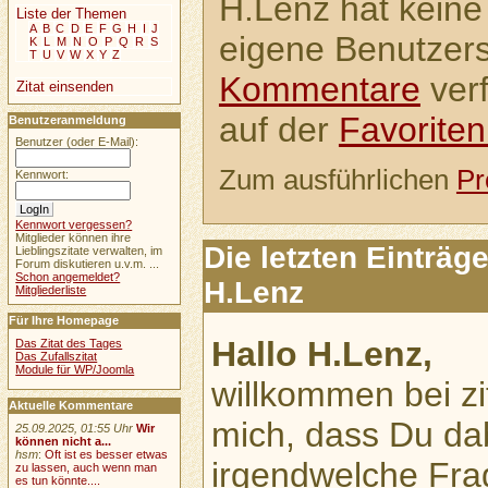
H.Lenz hat keine 
Liste der Themen
A
B
C
D
E
F
G
H
I
J
eigene Benutzerse
K
L
M
N
O
P
Q
R
S
T
U
V
W
X
Y
Z
Kommentare
verf
Zitat einsenden
auf der
Favoriten
Benutzeranmeldung
Benutzer (oder E-Mail):
Zum ausführlichen
Pr
Kennwort:
Kennwort vergessen?
Mitglieder können ihre
Die letzten Einträ
Lieblingszitate verwalten, im
Forum diskutieren u.v.m. ...
Schon angemeldet?
H.Lenz
Mitgliederliste
Für Ihre Homepage
Hallo H.Lenz,
Das Zitat des Tages
Das Zufallszitat
Module für WP/Joomla
willkommen bei zi
Aktuelle Kommentare
mich, dass Du dab
25.09.2025, 01:55 Uhr
Wir
können nicht a...
hsm
:
Oft ist es besser etwas
irgendwelche Frag
zu lassen, auch wenn man
es tun könnte....