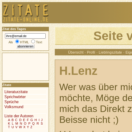
Zitat des Tages
Seite 
Als
HTML
Text
·
·
·
Übersicht
Profil
Lieblingszitate
Eige
H.Lenz
Wer was über mi
Zitate
Literaturzitate
möchte, Möge d
Sprichwörter
Sprüche
mich das Direkt z
Volksmund
Liste der Autoren
Beisse nicht ;)
A
B
C
D
E
F
G
H
I
J
K
L
M
N
O
P
Q
R
S
T
U
V
W
X
Y
Z