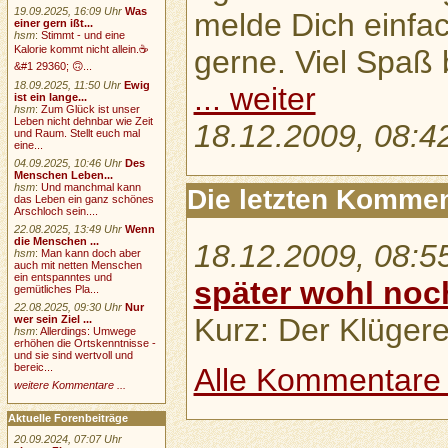
19.09.2025, 16:09 Uhr
Was
melde Dich einfach
einer gern ißt...
hsm
:
Stimmt - und eine
Kalorie kommt nicht allein.☕
gerne. Viel Spaß 
&#1 29360; 🙃...
18.09.2025, 11:50 Uhr
Ewig
... weiter
ist ein lange...
hsm
:
Zum Glück ist unser
Leben nicht dehnbar wie Zeit
18.12.2009, 08:4
und Raum. Stellt euch mal
eine...
04.09.2025, 10:46 Uhr
Des
Menschen Leben...
hsm
:
Und manchmal kann
Die letzten Komme
das Leben ein ganz schönes
Arschloch sein....
22.08.2025, 13:49 Uhr
Wenn
die Menschen ...
18.12.2009, 08:5
hsm
:
Man kann doch aber
auch mit netten Menschen
ein entspanntes und
später wohl noc
gemütliches Pla...
22.08.2025, 09:30 Uhr
Nur
Kurz: Der Klügere
wer sein Ziel ...
hsm
:
Allerdings: Umwege
erhöhen die Ortskenntnisse -
und sie sind wertvoll und
bereic...
Alle Kommentare .
weitere Kommentare ...
Aktuelle Forenbeiträge
20.09.2024, 07:07 Uhr