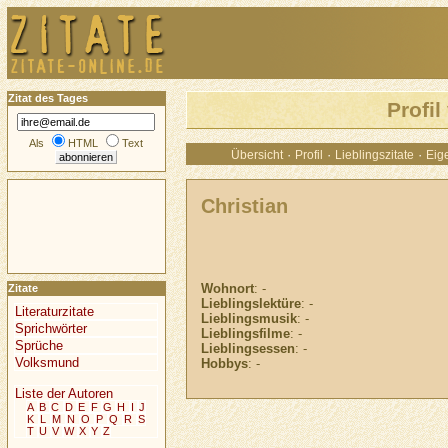
Zitat des Tages
Profil
Als
HTML
Text
·
·
·
Übersicht
Profil
Lieblingszitate
Eige
Christian
Wohnort
: -
Zitate
Lieblingslektüre
: -
Literaturzitate
Lieblingsmusik
: -
Sprichwörter
Lieblingsfilme
: -
Sprüche
Lieblingsessen
: -
Volksmund
Hobbys
: -
Liste der Autoren
A
B
C
D
E
F
G
H
I
J
K
L
M
N
O
P
Q
R
S
T
U
V
W
X
Y
Z