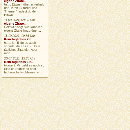
eigene Zitate...
hsm
: Etwas höher, unterhalb
der Listen 'Autoren' und
'Themen' findest du den
Hinwei...
11.09.2024, 09:36 Uhr
eigene Zitate...
Helmut König
: Wie kann ich
eigene Zitate hinzufügen...
11.10.2021, 10:56 Uhr
Kein tägliches Zit...
hsm
: Ich finde es auch
schade, daß es z.Zt. kein
tägliches Zitat gibt. Aber
man...
20.07.2021, 15:28 Uhr
Kein tägliches Zit...
Norbert
: Mir geht es auch so!
Sind es rechtliche oder
technische Probleme? :-(...