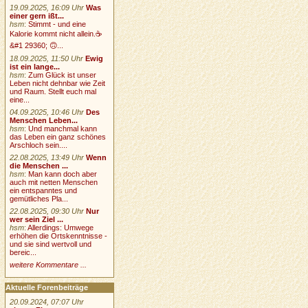
19.09.2025, 16:09 Uhr
Was
einer gern ißt...
hsm
:
Stimmt - und eine
Kalorie kommt nicht allein.☕
&#1 29360; 🙃...
18.09.2025, 11:50 Uhr
Ewig
ist ein lange...
hsm
:
Zum Glück ist unser
Leben nicht dehnbar wie Zeit
und Raum. Stellt euch mal
eine...
04.09.2025, 10:46 Uhr
Des
Menschen Leben...
hsm
:
Und manchmal kann
das Leben ein ganz schönes
Arschloch sein....
22.08.2025, 13:49 Uhr
Wenn
die Menschen ...
hsm
:
Man kann doch aber
auch mit netten Menschen
ein entspanntes und
gemütliches Pla...
22.08.2025, 09:30 Uhr
Nur
wer sein Ziel ...
hsm
:
Allerdings: Umwege
erhöhen die Ortskenntnisse -
und sie sind wertvoll und
bereic...
weitere Kommentare ...
Aktuelle Forenbeiträge
20.09.2024, 07:07 Uhr