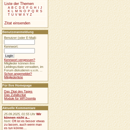
Liste der Themen
A
B
C
D
E
F
G
H
I
J
K
L
M
N
O
P
Q
R
S
T
U
V
W
X
Y
Z
Zitat einsenden
Benutzeranmeldung
Benutzer (oder E-Mail):
Kennwort:
Kennwort vergessen?
Mitglieder können ihre
Lieblingszitate verwalten, im
Forum diskutieren u.v.m. ...
Schon angemeldet?
Mitgliederliste
Für Ihre Homepage
Das Zitat des Tages
Das Zufallszitat
Module für WP/Joomla
Aktuelle Kommentare
25.09.2025, 01:55 Uhr
Wir
können nicht a...
hsm
:
Oft ist es besser etwas
zu lassen, auch wenn man
es tun könnte....