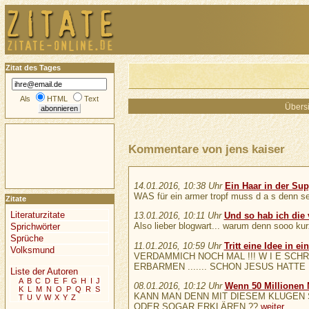
Zitat des Tages
Als
HTML
Text
Übersi
Kommentare von jens kaiser
14.01.2016, 10:38 Uhr
Ein Haar in der Sup
WAS für ein armer tropf muss d a s denn sein
Zitate
Literaturzitate
13.01.2016, 10:11 Uhr
Und so hab ich die 
Also lieber blogwart... warum denn sooo kurz
Sprichwörter
Sprüche
11.01.2016, 10:59 Uhr
Tritt eine Idee in e
Volksmund
VERDAMMICH NOCH MAL !!! W I E SCH
ERBARMEN ....... SCHON JESUS HATTE
Liste der Autoren
A
B
C
D
E
F
G
H
I
J
08.01.2016, 10:12 Uhr
Wenn 50 Millionen
K
L
M
N
O
P
Q
R
S
KANN MAN DENN MIT DIESEM KLUGEN S
T
U
V
W
X
Y
Z
ODER SOGAR ERKLÄREN ??
weiter...