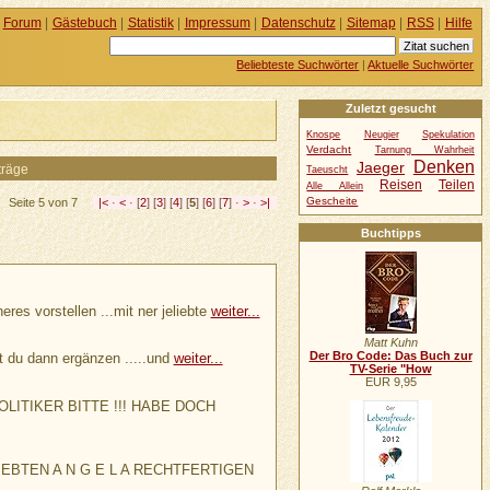
Forum
|
Gästebuch
|
Statistik
|
Impressum
|
Datenschutz
|
Sitemap
|
RSS
|
Hilfe
Beliebteste Suchwörter
|
Aktuelle Suchwörter
Zuletzt gesucht
Knospe
Neugier
Spekulation
Verdacht
Tarnung Wahrheit
Denken
Jaeger
träge
Taeuscht
Reisen
Teilen
Alle Allein
Gescheite
Seite 5 von 7
|<
·
<
· [
2
] [
3
] [
4
] [
5
] [
6
] [
7
] ·
>
·
>|
Buchtipps
res vorstellen ...mit ner jeliebte
weiter...
Matt Kuhn
Der Bro Code: Das Buch zur
st du dann ergänzen .....und
weiter...
TV-Serie "How
EUR 9,95
ITIKER BITTE !!! HABE DOCH
EBTEN A N G E L A RECHTFERTIGEN