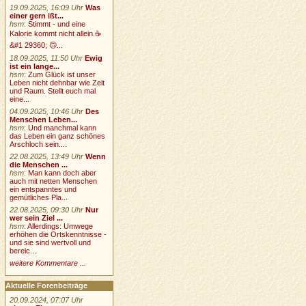
19.09.2025, 16:09 Uhr
Was
einer gern ißt...
hsm
:
Stimmt - und eine
Kalorie kommt nicht allein.☕
&#1 29360; 🙃...
18.09.2025, 11:50 Uhr
Ewig
ist ein lange...
hsm
:
Zum Glück ist unser
Leben nicht dehnbar wie Zeit
und Raum. Stellt euch mal
eine...
04.09.2025, 10:46 Uhr
Des
Menschen Leben...
hsm
:
Und manchmal kann
das Leben ein ganz schönes
Arschloch sein....
22.08.2025, 13:49 Uhr
Wenn
die Menschen ...
hsm
:
Man kann doch aber
auch mit netten Menschen
ein entspanntes und
gemütliches Pla...
22.08.2025, 09:30 Uhr
Nur
wer sein Ziel ...
hsm
:
Allerdings: Umwege
erhöhen die Ortskenntnisse -
und sie sind wertvoll und
bereic...
weitere Kommentare ...
Aktuelle Forenbeiträge
20.09.2024, 07:07 Uhr