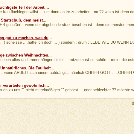
ichtigste Teil der Arbeit.
...
 frau flachlegen willst.....um dann an ihr zu arbeiten ..na ?? w a s ist denn d
n Startschuß, dem meist
...
geäußert...wenn der abgebende sturz besoffen ist.. denn die meisten mensc
ag gut zu machen, was du
...
... ( scheisse ....hätte ich doch ... ) sondern : drum : LEBE WIE DU 
age zwischen Weihnachten
...
 eben alles und immer hängen bleibt... trotzdem ist es schön... meint die os
 Unnatürliches. Die Faulheit
...
i..... wenn ARBEIT sich einem aufdrängt... nämlich OHHHH GOTT :::::OHHHH 
r verurteilen gewöhnlich
...
 auch zu uns "" nicht mittelmäßigen "" gehörst ... oder schlechter ?? möchte 
S