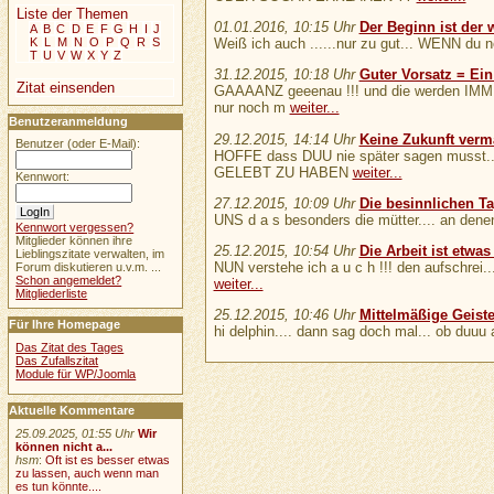
Liste der Themen
01.01.2016, 10:15 Uhr
Der Beginn ist der w
A
B
C
D
E
F
G
H
I
J
Weiß ich auch ......nur zu gut... WENN du ne
K
L
M
N
O
P
Q
R
S
T
U
V
W
X
Y
Z
31.12.2015, 10:18 Uhr
Guter Vorsatz = Ei
Zitat einsenden
GAAAANZ geeenau !!! und die werden IMMER 
nur noch m
weiter...
Benutzeranmeldung
29.12.2015, 14:14 Uhr
Keine Zukunft verm
Benutzer (oder E-Mail):
HOFFE dass DUU nie später sagen musst.
GELEBT ZU HABEN
weiter...
Kennwort:
27.12.2015, 10:09 Uhr
Die besinnlichen T
UNS d a s besonders die mütter.... an denen
Kennwort vergessen?
Mitglieder können ihre
25.12.2015, 10:54 Uhr
Die Arbeit ist etwas
Lieblingszitate verwalten, im
NUN verstehe ich a u c h !!! den aufschre
Forum diskutieren u.v.m. ...
Schon angemeldet?
weiter...
Mitgliederliste
25.12.2015, 10:46 Uhr
Mittelmäßige Geiste
Für Ihre Homepage
hi delphin.... dann sag doch mal... ob duuu
Das Zitat des Tages
Das Zufallszitat
Module für WP/Joomla
Aktuelle Kommentare
25.09.2025, 01:55 Uhr
Wir
können nicht a...
hsm
:
Oft ist es besser etwas
zu lassen, auch wenn man
es tun könnte....