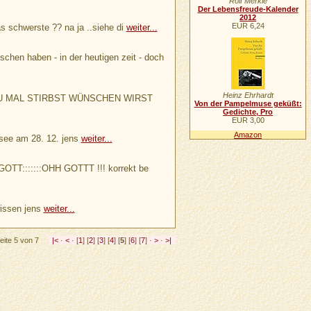
Rolf Merkle
Der Lebensfreude-Kalender
2012
EUR 6,24
as schwerste ?? na ja ..siehe di
weiter...
hen haben - in der heutigen zeit - doch
Heinz Ehrhardt
WENN DU MAL STIRBST WÜNSCHEN WIRST
Von der Pampelmuse geküßt:
Gedichte, Pro
EUR 3,00
Amazon
tsee am 28. 12. jens
weiter...
GOTT:::::::OHH GOTTT !!! korrekt be
wissen jens
weiter...
eite 5 von 7
|<
·
<
· [
1
] [
2
] [
3
] [
4
] [
5
] [
6
] [
7
] ·
>
·
>|