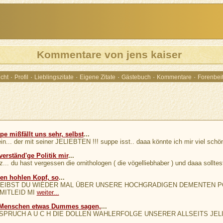
Kommentare von jens kaiser
·
·
·
·
·
·
cht
Profil
Lieblingszitate
Eigene Zitate
Gästebuch
Kommentare
Forenbei
pe mißfällt uns sehr, selbst
...
... der mit seiner JELIEBTEN !!! suppe isst.. daaa könnte ich mir viel schöne
verständ'ge Politik mir
...
... du hast vergessen die ornithologen ( die vögelliebhaber ) und daaa sollte
inen hohlen Kopf, so
...
REIBST DU WIEDER MAL ÜBER UNSERE HOCHGRADIGEN DEMENTEN POL
 MITLEID MI
weiter...
 Menschen etwas Dummes sagen,
...
PRUCH A U C H DIE DOLLEN WAHLERFOLGE UNSERER ALLSEITS JELI