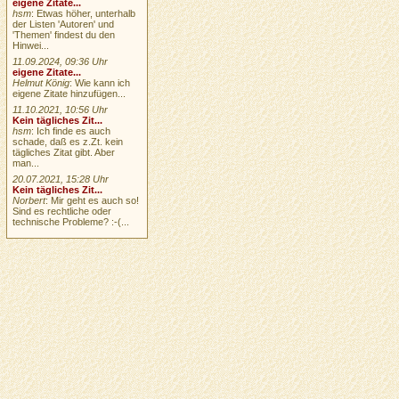
eigene Zitate...
hsm
: Etwas höher, unterhalb
der Listen 'Autoren' und
'Themen' findest du den
Hinwei...
11.09.2024, 09:36 Uhr
eigene Zitate...
Helmut König
: Wie kann ich
eigene Zitate hinzufügen...
11.10.2021, 10:56 Uhr
Kein tägliches Zit...
hsm
: Ich finde es auch
schade, daß es z.Zt. kein
tägliches Zitat gibt. Aber
man...
20.07.2021, 15:28 Uhr
Kein tägliches Zit...
Norbert
: Mir geht es auch so!
Sind es rechtliche oder
technische Probleme? :-(...