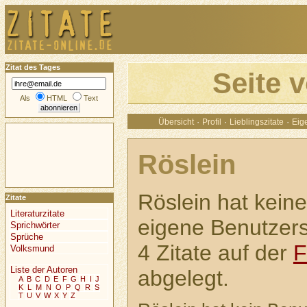
Zitat des Tages
Seite 
Als
HTML
Text
·
·
·
Übersicht
Profil
Lieblingszitate
Eige
Röslein
Röslein hat keine
Zitate
Literaturzitate
eigene Benutzerse
Sprichwörter
Sprüche
4 Zitate auf der
F
Volksmund
Liste der Autoren
abgelegt.
A
B
C
D
E
F
G
H
I
J
K
L
M
N
O
P
Q
R
S
T
U
V
W
X
Y
Z