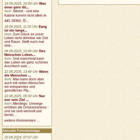
19.09.2025, 16:09 Uhr
Was
einer gern ißt...
hsm
:
Stimmt - und eine
Kalorie kommt nicht allein.☕
&#1 29360; 🙃...
18.09.2025, 11:50 Uhr
Ewig
ist ein lange...
hsm
:
Zum Glück ist unser
Leben nicht dehnbar wie Zeit
und Raum. Stellt euch mal
eine...
04.09.2025, 10:46 Uhr
Des
Menschen Leben...
hsm
:
Und manchmal kann
das Leben ein ganz schönes
Arschloch sein....
22.08.2025, 13:49 Uhr
Wenn
die Menschen ...
hsm
:
Man kann doch aber
auch mit netten Menschen
ein entspanntes und
gemütliches Pla...
22.08.2025, 09:30 Uhr
Nur
wer sein Ziel ...
hsm
:
Allerdings: Umwege
erhöhen die Ortskenntnisse -
und sie sind wertvoll und
bereic...
weitere Kommentare ...
Aktuelle Forenbeiträge
20.09.2024, 07:07 Uhr