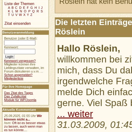
Röslein hat kein Benut
Liste der Themen
A
B
C
D
E
F
G
H
I
J
K
L
M
N
O
P
Q
R
S
T
U
V
W
X
Y
Z
Die letzten Einträ
Zitat einsenden
Röslein
Benutzeranmeldung
Benutzer (oder E-Mail):
Hallo Röslein,
Kennwort:
willkommen bei zi
Kennwort vergessen?
Mitglieder können ihre
mich, dass Du dab
Lieblingszitate verwalten, im
Forum diskutieren u.v.m. ...
Schon angemeldet?
irgendwelche Frag
Mitgliederliste
Für Ihre Homepage
melde Dich einfach
Das Zitat des Tages
Das Zufallszitat
gerne. Viel Spaß 
Module für WP/Joomla
Aktuelle Kommentare
... weiter
25.09.2025, 01:55 Uhr
Wir
können nicht a...
31.03.2009, 01:4
hsm
:
Oft ist es besser etwas
zu lassen, auch wenn man
es tun könnte....