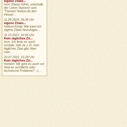
eigene Zitate...
hsm
: Etwas höher, unterhalb
der Listen 'Autoren' und
'Themen' findest du den
Hinwei...
11.09.2024, 09:36 Uhr
eigene Zitate...
Helmut König
: Wie kann ich
eigene Zitate hinzufügen...
11.10.2021, 10:56 Uhr
Kein tägliches Zit...
hsm
: Ich finde es auch
schade, daß es z.Zt. kein
tägliches Zitat gibt. Aber
man...
20.07.2021, 15:28 Uhr
Kein tägliches Zit...
Norbert
: Mir geht es auch so!
Sind es rechtliche oder
technische Probleme? :-(...