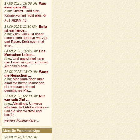
19.09.2025, 16:09 Uhr
Was
einer gern ißt...
hsm
:
Stimmt - und eine
Kalorie kommt nicht allein.☕
&#1 29360; 🙃...
18.09.2025, 11:50 Uhr
Ewig
ist ein lange...
hsm
:
Zum Glück ist unser
Leben nicht dehnbar wie Zeit
und Raum. Stellt euch mal
eine...
04.09.2025, 10:46 Uhr
Des
Menschen Leben...
hsm
:
Und manchmal kann
das Leben ein ganz schönes
Arschloch sein....
22.08.2025, 13:49 Uhr
Wenn
die Menschen ...
hsm
:
Man kann doch aber
auch mit netten Menschen
ein entspanntes und
gemütliches Pla...
22.08.2025, 09:30 Uhr
Nur
wer sein Ziel ...
hsm
:
Allerdings: Umwege
erhöhen die Ortskenntnisse -
und sie sind wertvoll und
bereic...
weitere Kommentare ...
Aktuelle Forenbeiträge
20.09.2024, 07:07 Uhr