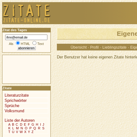
Zitat des Tages
Eigene
Als
HTML
Text
·
·
·
Übersicht
Profil
Lieblingszitate
Eige
Der Benutzer hat keine eigenen Zitate hinterl
Zitate
Literaturzitate
Sprichwörter
Sprüche
Volksmund
Liste der Autoren
A
B
C
D
E
F
G
H
I
J
K
L
M
N
O
P
Q
R
S
T
U
V
W
X
Y
Z