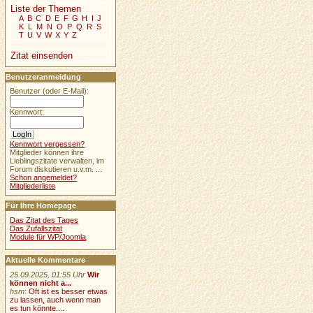
Liste der Themen
A
B
C
D
E
F
G
H
I
J
K
L
M
N
O
P
Q
R
S
T
U
V
W
X
Y
Z
Zitat einsenden
Benutzeranmeldung
Benutzer (oder E-Mail):
Kennwort:
Kennwort vergessen?
Mitglieder können ihre
Lieblingszitate verwalten, im
Forum diskutieren u.v.m. ...
Schon angemeldet?
Mitgliederliste
Für Ihre Homepage
Das Zitat des Tages
Das Zufallszitat
Module für WP/Joomla
Aktuelle Kommentare
25.09.2025, 01:55 Uhr
Wir
können nicht a...
hsm
:
Oft ist es besser etwas
zu lassen, auch wenn man
es tun könnte....