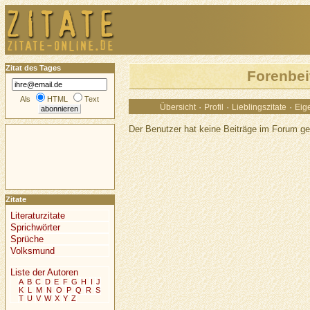
Zitat des Tages
Forenbei
Als
HTML
Text
·
·
·
Übersicht
Profil
Lieblingszitate
Eige
Der Benutzer hat keine Beiträge im Forum ge
Zitate
Literaturzitate
Sprichwörter
Sprüche
Volksmund
Liste der Autoren
A
B
C
D
E
F
G
H
I
J
K
L
M
N
O
P
Q
R
S
T
U
V
W
X
Y
Z