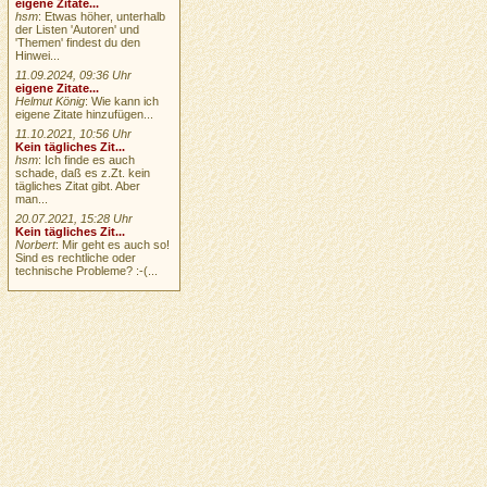
eigene Zitate...
hsm
: Etwas höher, unterhalb
der Listen 'Autoren' und
'Themen' findest du den
Hinwei...
11.09.2024, 09:36 Uhr
eigene Zitate...
Helmut König
: Wie kann ich
eigene Zitate hinzufügen...
11.10.2021, 10:56 Uhr
Kein tägliches Zit...
hsm
: Ich finde es auch
schade, daß es z.Zt. kein
tägliches Zitat gibt. Aber
man...
20.07.2021, 15:28 Uhr
Kein tägliches Zit...
Norbert
: Mir geht es auch so!
Sind es rechtliche oder
technische Probleme? :-(...