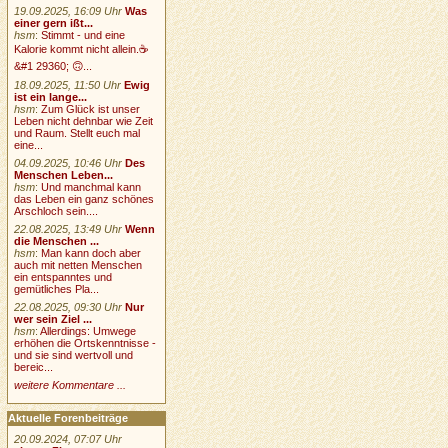
19.09.2025, 16:09 Uhr
Was
einer gern ißt...
hsm
:
Stimmt - und eine
Kalorie kommt nicht allein.☕
&#1 29360; 🙃...
18.09.2025, 11:50 Uhr
Ewig
ist ein lange...
hsm
:
Zum Glück ist unser
Leben nicht dehnbar wie Zeit
und Raum. Stellt euch mal
eine...
04.09.2025, 10:46 Uhr
Des
Menschen Leben...
hsm
:
Und manchmal kann
das Leben ein ganz schönes
Arschloch sein....
22.08.2025, 13:49 Uhr
Wenn
die Menschen ...
hsm
:
Man kann doch aber
auch mit netten Menschen
ein entspanntes und
gemütliches Pla...
22.08.2025, 09:30 Uhr
Nur
wer sein Ziel ...
hsm
:
Allerdings: Umwege
erhöhen die Ortskenntnisse -
und sie sind wertvoll und
bereic...
weitere Kommentare ...
Aktuelle Forenbeiträge
20.09.2024, 07:07 Uhr