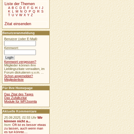
Liste der Themen
A
B
C
D
E
F
G
H
I
J
K
L
M
N
O
P
Q
R
S
T
U
V
W
X
Y
Z
Zitat einsenden
Benutzeranmeldung
Benutzer (oder E-Mail):
Kennwort:
Kennwort vergessen?
Mitglieder können ihre
Lieblingszitate verwalten, im
Forum diskutieren u.v.m. ...
Schon angemeldet?
Mitgliederliste
Für Ihre Homepage
Das Zitat des Tages
Das Zufallszitat
Module für WP/Joomla
Aktuelle Kommentare
25.09.2025, 01:55 Uhr
Wir
können nicht a...
hsm
:
Oft ist es besser etwas
zu lassen, auch wenn man
es tun könnte....