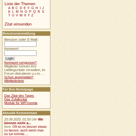
Liste der Themen
A
B
C
D
E
F
G
H
I
J
K
L
M
N
O
P
Q
R
S
T
U
V
W
X
Y
Z
Zitat einsenden
Benutzeranmeldung
Benutzer (oder E-Mail):
Kennwort:
Kennwort vergessen?
Mitglieder können ihre
Lieblingszitate verwalten, im
Forum diskutieren u.v.m. ...
Schon angemeldet?
Mitgliederliste
Für Ihre Homepage
Das Zitat des Tages
Das Zufallszitat
Module für WP/Joomla
Aktuelle Kommentare
25.09.2025, 01:55 Uhr
Wir
können nicht a...
hsm
:
Oft ist es besser etwas
zu lassen, auch wenn man
es tun könnte....