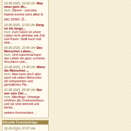
19.09.2025, 16:09 Uhr
Was
einer gern ißt...
hsm
:
Stimmt - und eine
Kalorie kommt nicht allein.☕
&#1 29360; 🙃...
18.09.2025, 11:50 Uhr
Ewig
ist ein lange...
hsm
:
Zum Glück ist unser
Leben nicht dehnbar wie Zeit
und Raum. Stellt euch mal
eine...
04.09.2025, 10:46 Uhr
Des
Menschen Leben...
hsm
:
Und manchmal kann
das Leben ein ganz schönes
Arschloch sein....
22.08.2025, 13:49 Uhr
Wenn
die Menschen ...
hsm
:
Man kann doch aber
auch mit netten Menschen
ein entspanntes und
gemütliches Pla...
22.08.2025, 09:30 Uhr
Nur
wer sein Ziel ...
hsm
:
Allerdings: Umwege
erhöhen die Ortskenntnisse -
und sie sind wertvoll und
bereic...
weitere Kommentare ...
Aktuelle Forenbeiträge
20.09.2024, 07:07 Uhr