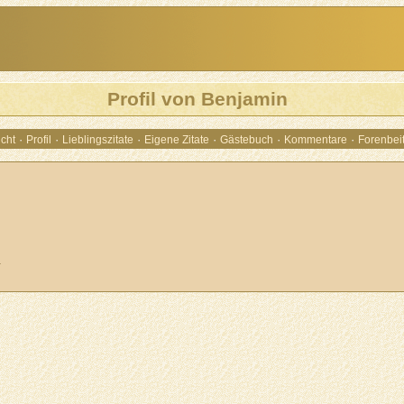
Profil von Benjamin
·
·
·
·
·
·
cht
Profil
Lieblingszitate
Eigene Zitate
Gästebuch
Kommentare
Forenbei
.