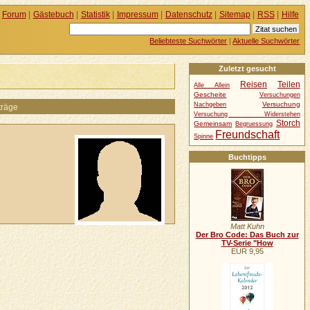
Forum
|
Gästebuch
|
Statistik
|
Impressum
|
Datenschutz
|
Sitemap
|
RSS
|
Hilfe
Beliebteste Suchwörter
|
Aktuelle Suchwörter
Zuletzt gesucht
Reisen
Teilen
Alle Allein
Gescheite
Versuchungen
Versuchung
Nachgeben
träge
Versuchung Widerstehen
Storch
Gemeinsam
Begruessung
Freundschaft
Spinne
Buchtipps
Matt Kuhn
Der Bro Code: Das Buch zur
TV-Serie "How
EUR 9,95