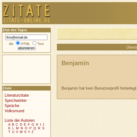
Zitat des Tages
Als
HTML
Text
Übersi
Benjamin
Benjamin hat kein Benutzerprofil hinterlegt
Zitate
Literaturzitate
Sprichwörter
Sprüche
Volksmund
Liste der Autoren
A
B
C
D
E
F
G
H
I
J
K
L
M
N
O
P
Q
R
S
T
U
V
W
X
Y
Z