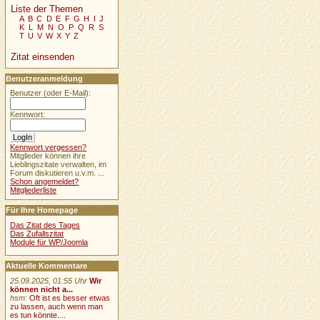
Liste der Themen
A
B
C
D
E
F
G
H
I
J
K
L
M
N
O
P
Q
R
S
T
U
V
W
X
Y
Z
Zitat einsenden
Benutzeranmeldung
Benutzer (oder E-Mail):
Kennwort:
Kennwort vergessen?
Mitglieder können ihre
Lieblingszitate verwalten, im
Forum diskutieren u.v.m. ...
Schon angemeldet?
Mitgliederliste
Für Ihre Homepage
Das Zitat des Tages
Das Zufallszitat
Module für WP/Joomla
Aktuelle Kommentare
25.09.2025, 01:55 Uhr
Wir
können nicht a...
hsm
:
Oft ist es besser etwas
zu lassen, auch wenn man
es tun könnte....