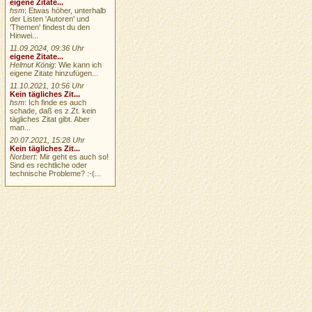
eigene Zitate...
hsm
: Etwas höher, unterhalb
der Listen 'Autoren' und
'Themen' findest du den
Hinwei...
11.09.2024, 09:36 Uhr
eigene Zitate...
Helmut König
: Wie kann ich
eigene Zitate hinzufügen...
11.10.2021, 10:56 Uhr
Kein tägliches Zit...
hsm
: Ich finde es auch
schade, daß es z.Zt. kein
tägliches Zitat gibt. Aber
man...
20.07.2021, 15:28 Uhr
Kein tägliches Zit...
Norbert
: Mir geht es auch so!
Sind es rechtliche oder
technische Probleme? :-(...