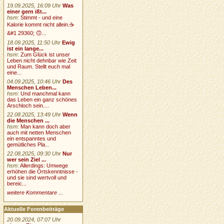
19.09.2025, 16:09 Uhr
Was
einer gern ißt...
hsm
:
Stimmt - und eine
Kalorie kommt nicht allein.☕
&#1 29360; 🙃...
18.09.2025, 11:50 Uhr
Ewig
ist ein lange...
hsm
:
Zum Glück ist unser
Leben nicht dehnbar wie Zeit
und Raum. Stellt euch mal
eine...
04.09.2025, 10:46 Uhr
Des
Menschen Leben...
hsm
:
Und manchmal kann
das Leben ein ganz schönes
Arschloch sein....
22.08.2025, 13:49 Uhr
Wenn
die Menschen ...
hsm
:
Man kann doch aber
auch mit netten Menschen
ein entspanntes und
gemütliches Pla...
22.08.2025, 09:30 Uhr
Nur
wer sein Ziel ...
hsm
:
Allerdings: Umwege
erhöhen die Ortskenntnisse -
und sie sind wertvoll und
bereic...
weitere Kommentare ...
Aktuelle Forenbeiträge
20.09.2024, 07:07 Uhr