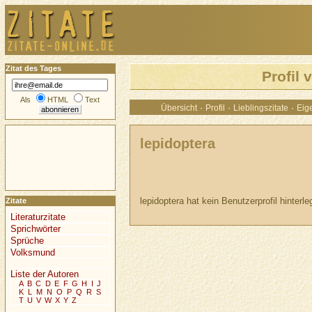
Zitat des Tages
Profil 
Als
HTML
Text
·
·
·
Übersicht
Profil
Lieblingszitate
Eige
lepidoptera
lepidoptera hat kein Benutzerprofil hinterleg
Zitate
Literaturzitate
Sprichwörter
Sprüche
Volksmund
Liste der Autoren
A
B
C
D
E
F
G
H
I
J
K
L
M
N
O
P
Q
R
S
T
U
V
W
X
Y
Z