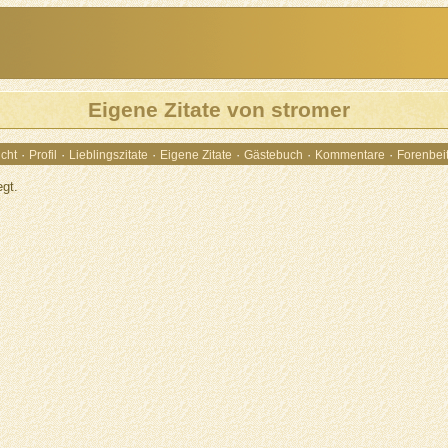
Eigene Zitate von stromer
·
·
·
·
·
·
cht
Profil
Lieblingszitate
Eigene Zitate
Gästebuch
Kommentare
Forenbei
egt.