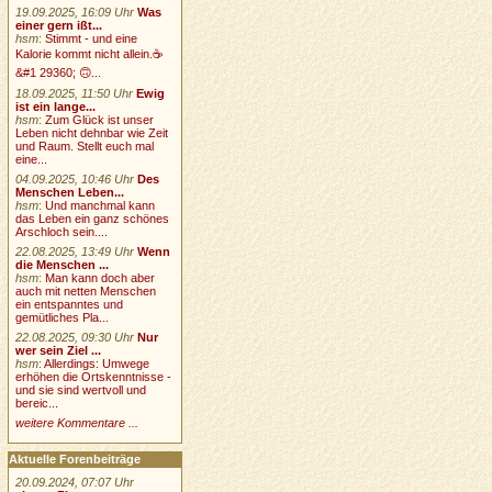
19.09.2025, 16:09 Uhr
Was
einer gern ißt...
hsm
:
Stimmt - und eine
Kalorie kommt nicht allein.☕
&#1 29360; 🙃...
18.09.2025, 11:50 Uhr
Ewig
ist ein lange...
hsm
:
Zum Glück ist unser
Leben nicht dehnbar wie Zeit
und Raum. Stellt euch mal
eine...
04.09.2025, 10:46 Uhr
Des
Menschen Leben...
hsm
:
Und manchmal kann
das Leben ein ganz schönes
Arschloch sein....
22.08.2025, 13:49 Uhr
Wenn
die Menschen ...
hsm
:
Man kann doch aber
auch mit netten Menschen
ein entspanntes und
gemütliches Pla...
22.08.2025, 09:30 Uhr
Nur
wer sein Ziel ...
hsm
:
Allerdings: Umwege
erhöhen die Ortskenntnisse -
und sie sind wertvoll und
bereic...
weitere Kommentare ...
Aktuelle Forenbeiträge
20.09.2024, 07:07 Uhr