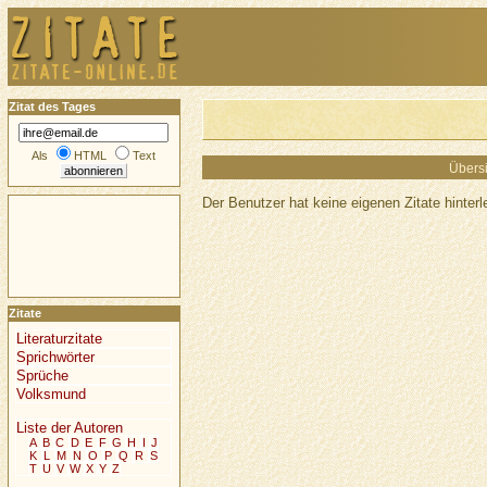
Zitat des Tages
Als
HTML
Text
Übersi
Der Benutzer hat keine eigenen Zitate hinterl
Zitate
Literaturzitate
Sprichwörter
Sprüche
Volksmund
Liste der Autoren
A
B
C
D
E
F
G
H
I
J
K
L
M
N
O
P
Q
R
S
T
U
V
W
X
Y
Z