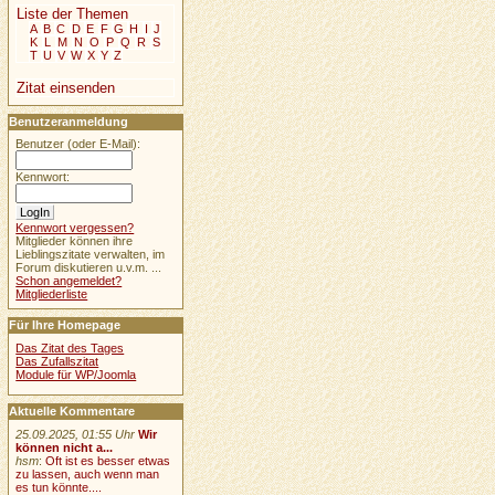
Liste der Themen
A
B
C
D
E
F
G
H
I
J
K
L
M
N
O
P
Q
R
S
T
U
V
W
X
Y
Z
Zitat einsenden
Benutzeranmeldung
Benutzer (oder E-Mail):
Kennwort:
Kennwort vergessen?
Mitglieder können ihre
Lieblingszitate verwalten, im
Forum diskutieren u.v.m. ...
Schon angemeldet?
Mitgliederliste
Für Ihre Homepage
Das Zitat des Tages
Das Zufallszitat
Module für WP/Joomla
Aktuelle Kommentare
25.09.2025, 01:55 Uhr
Wir
können nicht a...
hsm
:
Oft ist es besser etwas
zu lassen, auch wenn man
es tun könnte....