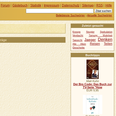
Forum
|
Gästebuch
|
Statistik
|
Impressum
|
Datenschutz
|
Sitemap
|
RSS
|
Hilfe
Beliebteste Suchwörter
|
Aktuelle Suchwörter
Zuletzt gesucht
Knospe
Neugier
Spekulation
Verdacht
Tarnung Wahrheit
Denken
Jaeger
träge
Taeuscht
Reisen
Teilen
Alle Allein
Gescheite
Buchtipps
Matt Kuhn
Der Bro Code: Das Buch zur
TV-Serie "How
EUR 9,95