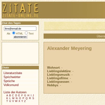
Zitat des Tages
Als
HTML
Text
Übersi
Alexander Meyering
Wohnort
: -
Zitate
Lieblingslektüre
: -
Literaturzitate
Lieblingsmusik
: -
Sprichwörter
Lieblingsfilme
: -
Sprüche
Lieblingsessen
: -
Volksmund
Hobbys
: -
Liste der Autoren
A
B
C
D
E
F
G
H
I
J
K
L
M
N
O
P
Q
R
S
T
U
V
W
X
Y
Z