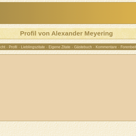
Profil von Alexander Meyering
·
·
·
·
·
·
cht
Profil
Lieblingszitate
Eigene Zitate
Gästebuch
Kommentare
Forenbei