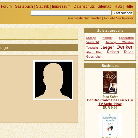
Forum
|
Gästebuch
|
Statistik
|
Impressum
|
Datenschutz
|
Sitemap
|
RSS
|
Hilfe
Beliebteste Suchwörter
|
Aktuelle Suchwörter
Zuletzt gesucht
Knospe
Neugier
Spekulation
Verdacht
Tarnung Wahrheit
Denken
Jaeger
träge
Taeuscht
Reisen
Teilen
Alle Allein
Gescheite
Buchtipps
Matt Kuhn
Der Bro Code: Das Buch zur
TV-Serie "How
EUR 9,95