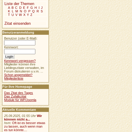
Liste der Themen
A
B
C
D
E
F
G
H
I
J
K
L
M
N
O
P
Q
R
S
T
U
V
W
X
Y
Z
Zitat einsenden
Benutzeranmeldung
Benutzer (oder E-Mail):
Kennwort:
Kennwort vergessen?
Mitglieder können ihre
Lieblingszitate verwalten, im
Forum diskutieren u.v.m. ...
Schon angemeldet?
Mitgliederliste
Für Ihre Homepage
Das Zitat des Tages
Das Zufallszitat
Module für WP/Joomla
Aktuelle Kommentare
25.09.2025, 01:55 Uhr
Wir
können nicht a...
hsm
:
Oft ist es besser etwas
zu lassen, auch wenn man
es tun könnte....