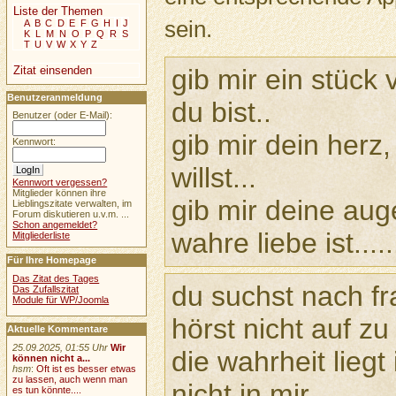
Liste der Themen
sein.
A
B
C
D
E
F
G
H
I
J
K
L
M
N
O
P
Q
R
S
T
U
V
W
X
Y
Z
gib mir ein stück 
Zitat einsenden
Benutzeranmeldung
du bist..
Benutzer (oder E-Mail):
gib mir dein herz,
Kennwort:
willst...
Kennwort vergessen?
Mitglieder können ihre
gib mir deine aug
Lieblingszitate verwalten, im
Forum diskutieren u.v.m. ...
Schon angemeldet?
wahre liebe ist......
Mitgliederliste
Für Ihre Homepage
Das Zitat des Tages
du suchst nach fr
Das Zufallszitat
Module für WP/Joomla
hörst nicht auf zu
Aktuelle Kommentare
25.09.2025, 01:55 Uhr
Wir
die wahrheit liegt i
können nicht a...
hsm
:
Oft ist es besser etwas
zu lassen, auch wenn man
nicht in mir....
es tun könnte....