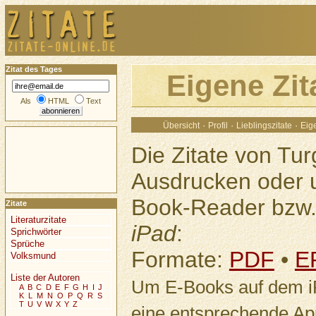
Zitat des Tages
Eigene Zit
Als
HTML
Text
·
·
·
Übersicht
Profil
Lieblingszitate
Eige
Die Zitate von Tu
Ausdrucken oder 
Book-Reader bzw.
Zitate
Literaturzitate
iPad
:
Sprichwörter
Sprüche
Formate:
PDF
•
E
Volksmund
Liste der Autoren
Um E-Books auf dem i
A
B
C
D
E
F
G
H
I
J
K
L
M
N
O
P
Q
R
S
T
U
V
W
X
Y
Z
eine entsprechende Ap