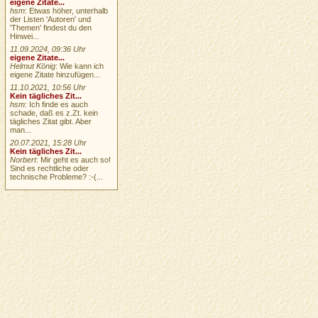
eigene Zitate...
hsm
: Etwas höher, unterhalb
der Listen 'Autoren' und
'Themen' findest du den
Hinwei...
11.09.2024, 09:36 Uhr
eigene Zitate...
Helmut König
: Wie kann ich
eigene Zitate hinzufügen...
11.10.2021, 10:56 Uhr
Kein tägliches Zit...
hsm
: Ich finde es auch
schade, daß es z.Zt. kein
tägliches Zitat gibt. Aber
man...
20.07.2021, 15:28 Uhr
Kein tägliches Zit...
Norbert
: Mir geht es auch so!
Sind es rechtliche oder
technische Probleme? :-(...