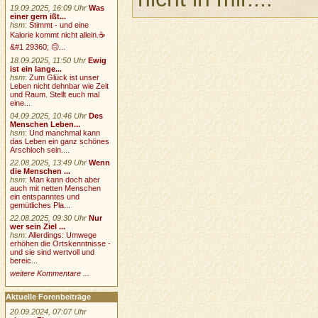
19.09.2025, 16:09 Uhr
Was
einer gern ißt...
hsm
:
Stimmt - und eine
Kalorie kommt nicht allein.☕
&#1 29360; 🙃...
18.09.2025, 11:50 Uhr
Ewig
ist ein lange...
hsm
:
Zum Glück ist unser
Leben nicht dehnbar wie Zeit
und Raum. Stellt euch mal
eine...
04.09.2025, 10:46 Uhr
Des
Menschen Leben...
hsm
:
Und manchmal kann
das Leben ein ganz schönes
Arschloch sein....
22.08.2025, 13:49 Uhr
Wenn
die Menschen ...
hsm
:
Man kann doch aber
auch mit netten Menschen
ein entspanntes und
gemütliches Pla...
22.08.2025, 09:30 Uhr
Nur
wer sein Ziel ...
hsm
:
Allerdings: Umwege
erhöhen die Ortskenntnisse -
und sie sind wertvoll und
bereic...
weitere Kommentare ...
Aktuelle Forenbeiträge
20.09.2024, 07:07 Uhr