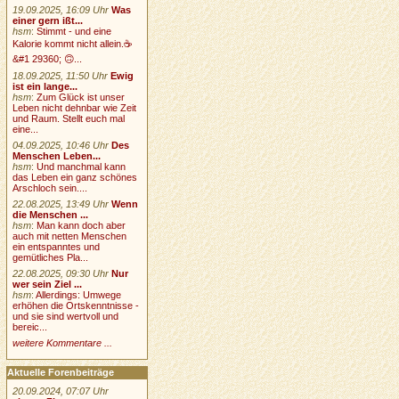
19.09.2025, 16:09 Uhr
Was
einer gern ißt...
hsm
:
Stimmt - und eine
Kalorie kommt nicht allein.☕
&#1 29360; 🙃...
18.09.2025, 11:50 Uhr
Ewig
ist ein lange...
hsm
:
Zum Glück ist unser
Leben nicht dehnbar wie Zeit
und Raum. Stellt euch mal
eine...
04.09.2025, 10:46 Uhr
Des
Menschen Leben...
hsm
:
Und manchmal kann
das Leben ein ganz schönes
Arschloch sein....
22.08.2025, 13:49 Uhr
Wenn
die Menschen ...
hsm
:
Man kann doch aber
auch mit netten Menschen
ein entspanntes und
gemütliches Pla...
22.08.2025, 09:30 Uhr
Nur
wer sein Ziel ...
hsm
:
Allerdings: Umwege
erhöhen die Ortskenntnisse -
und sie sind wertvoll und
bereic...
weitere Kommentare ...
Aktuelle Forenbeiträge
20.09.2024, 07:07 Uhr