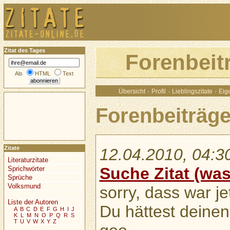
Zitat des Tages
Forenbeit
Als
HTML
Text
·
·
·
Übersicht
Profil
Lieblingszitate
Eige
Forenbeiträge
Zitate
12.04.2010, 04:3
Literaturzitate
Suche Zitat (was 
Sprichwörter
Sprüche
Volksmund
sorry, dass war je
Liste der Autoren
Du hättest deinen
A
B
C
D
E
F
G
H
I
J
K
L
M
N
O
P
Q
R
S
T
U
V
W
X
Y
Z