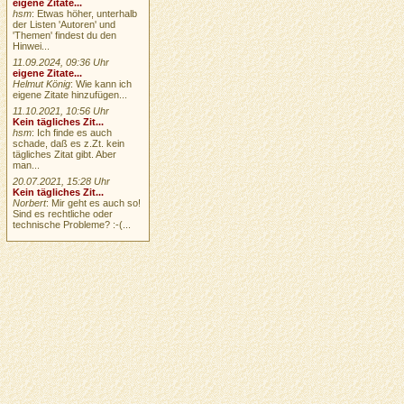
eigene Zitate...
hsm
: Etwas höher, unterhalb
der Listen 'Autoren' und
'Themen' findest du den
Hinwei...
11.09.2024, 09:36 Uhr
eigene Zitate...
Helmut König
: Wie kann ich
eigene Zitate hinzufügen...
11.10.2021, 10:56 Uhr
Kein tägliches Zit...
hsm
: Ich finde es auch
schade, daß es z.Zt. kein
tägliches Zitat gibt. Aber
man...
20.07.2021, 15:28 Uhr
Kein tägliches Zit...
Norbert
: Mir geht es auch so!
Sind es rechtliche oder
technische Probleme? :-(...