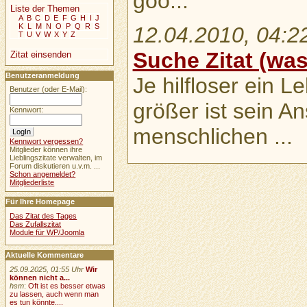
goo...
Liste der Themen
A
B
C
D
E
F
G
H
I
J
K
L
M
N
O
P
Q
R
S
12.04.2010, 04:2
T
U
V
W
X
Y
Z
Suche Zitat (was 
Zitat einsenden
Benutzeranmeldung
Je hilfloser ein L
Benutzer (oder E-Mail):
größer ist sein A
Kennwort:
menschlichen ...
Kennwort vergessen?
Mitglieder können ihre
Lieblingszitate verwalten, im
Forum diskutieren u.v.m. ...
Schon angemeldet?
Mitgliederliste
Für Ihre Homepage
Das Zitat des Tages
Das Zufallszitat
Module für WP/Joomla
Aktuelle Kommentare
25.09.2025, 01:55 Uhr
Wir
können nicht a...
hsm
:
Oft ist es besser etwas
zu lassen, auch wenn man
es tun könnte....