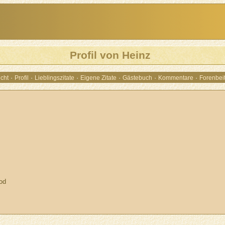
Profil von Heinz
·
·
·
·
·
·
cht
Profil
Lieblingszitate
Eigene Zitate
Gästebuch
Kommentare
Forenbei
od