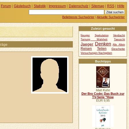
Forum
|
Gästebuch
|
Statistik
|
Impressum
|
Datenschutz
|
Sitemap
|
RSS
|
Hilfe
Beliebteste Suchwörter
|
Aktuelle Suchwörter
Zuletzt gesucht
Verdacht
Neugier
Spekulation
Tarnung Wahrheit
Taeuscht
Denken
Jaeger
träge
Alle Allein
Reisen
Teilen
Gescheite
Versuchungen Nachgeben
Buchtipps
Matt Kuhn
Der Bro Code: Das Buch zur
TV-Serie "How
EUR 9,95