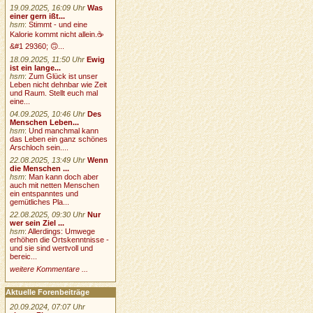
19.09.2025, 16:09 Uhr
Was
einer gern ißt...
hsm
:
Stimmt - und eine
Kalorie kommt nicht allein.☕
&#1 29360; 🙃...
18.09.2025, 11:50 Uhr
Ewig
ist ein lange...
hsm
:
Zum Glück ist unser
Leben nicht dehnbar wie Zeit
und Raum. Stellt euch mal
eine...
04.09.2025, 10:46 Uhr
Des
Menschen Leben...
hsm
:
Und manchmal kann
das Leben ein ganz schönes
Arschloch sein....
22.08.2025, 13:49 Uhr
Wenn
die Menschen ...
hsm
:
Man kann doch aber
auch mit netten Menschen
ein entspanntes und
gemütliches Pla...
22.08.2025, 09:30 Uhr
Nur
wer sein Ziel ...
hsm
:
Allerdings: Umwege
erhöhen die Ortskenntnisse -
und sie sind wertvoll und
bereic...
weitere Kommentare ...
Aktuelle Forenbeiträge
20.09.2024, 07:07 Uhr