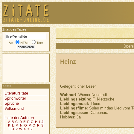
Zitat des Tages
Als
HTML
Text
Übersi
Heinz
Gelegentlicher Leser
Zitate
Literaturzitate
Wohnort
: Wiener Neustadt
Sprichwörter
Lieblingslektüre
: F. Nietzsche
Sprüche
Lieblingsmusik
: Doors
Lieblingsfilme
: Spieö mir das Lied vom T
Volksmund
Lieblingsessen
: Carbonara
Hobbys
: Ja
Liste der Autoren
A
B
C
D
E
F
G
H
I
J
K
L
M
N
O
P
Q
R
S
T
U
V
W
X
Y
Z