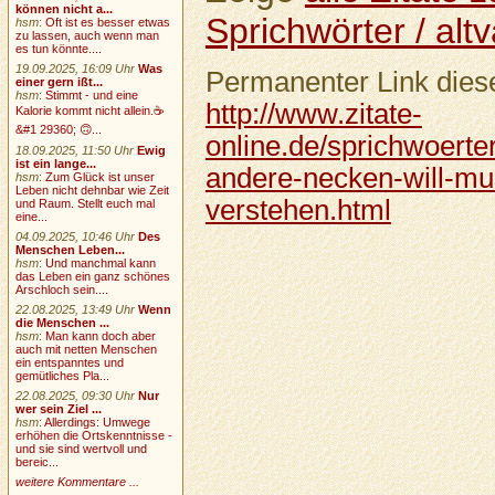
können nicht a...
Sprichwörter / altv
hsm
:
Oft ist es besser etwas
zu lassen, auch wenn man
es tun könnte....
19.09.2025, 16:09 Uhr
Was
Permanenter Link diese
einer gern ißt...
hsm
:
Stimmt - und eine
http://www.zitate-
Kalorie kommt nicht allein.☕
&#1 29360; 🙃...
online.de/sprichwoerter
18.09.2025, 11:50 Uhr
Ewig
ist ein lange...
andere-necken-will-mu
hsm
:
Zum Glück ist unser
Leben nicht dehnbar wie Zeit
verstehen.html
und Raum. Stellt euch mal
eine...
04.09.2025, 10:46 Uhr
Des
Menschen Leben...
hsm
:
Und manchmal kann
das Leben ein ganz schönes
Arschloch sein....
22.08.2025, 13:49 Uhr
Wenn
die Menschen ...
hsm
:
Man kann doch aber
auch mit netten Menschen
ein entspanntes und
gemütliches Pla...
22.08.2025, 09:30 Uhr
Nur
wer sein Ziel ...
hsm
:
Allerdings: Umwege
erhöhen die Ortskenntnisse -
und sie sind wertvoll und
bereic...
weitere Kommentare ...