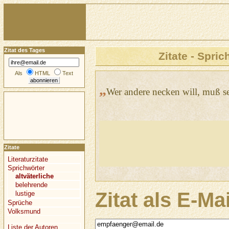
Zitat des Tages
Zitate - Spric
Als
HTML
Text
„
Wer andere necken will, muß se
Zitate
Literaturzitate
Sprichwörter
altväterliche
belehrende
Zitat als E-Ma
lustige
Sprüche
Volksmund
Liste der Autoren