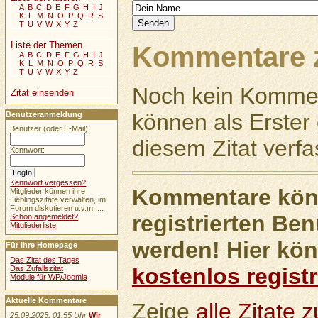
A
B
C
D
E
F
G
H
I
J
K
L
M
N
O
P
Q
R
S
T
U
V
W
X
Y
Z
Liste der Themen
Kommentare z
A
B
C
D
E
F
G
H
I
J
K
L
M
N
O
P
Q
R
S
T
U
V
W
X
Y
Z
Noch kein Kommen
Zitat einsenden
können als Erste
Benutzeranmeldung
Benutzer (oder E-Mail):
diesem Zitat verfa
Kennwort:
Kennwort vergessen?
Kommentare könn
Mitglieder können ihre
Lieblingszitate verwalten, im
Forum diskutieren u.v.m. ...
registrierten Ben
Schon angemeldet?
Mitgliederliste
werden! Hier kön
Für Ihre Homepage
Das Zitat des Tages
kostenlos registr
Das Zufallszitat
Module für WP/Joomla
Aktuelle Kommentare
Zeige
alle Zitate
25.09.2025, 01:55 Uhr
Wir