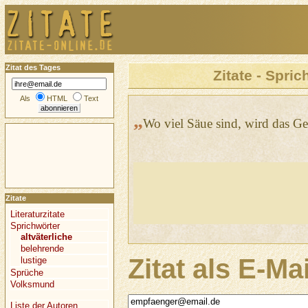
Zitat des Tages
Zitate - Spric
Als
HTML
Text
„
Wo viel Säue sind, wird das G
Zitate
Literaturzitate
Sprichwörter
altväterliche
belehrende
Zitat als E-Ma
lustige
Sprüche
Volksmund
Liste der Autoren