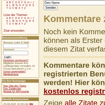
A
B
C
D
E
F
G
H
I
J
K
L
M
N
O
P
Q
R
S
T
U
V
W
X
Y
Z
Liste der Themen
Kommentare z
A
B
C
D
E
F
G
H
I
J
K
L
M
N
O
P
Q
R
S
T
U
V
W
X
Y
Z
Noch kein Kommen
Zitat einsenden
können als Erste
Benutzeranmeldung
Benutzer (oder E-Mail):
diesem Zitat verfa
Kennwort:
Kennwort vergessen?
Kommentare könn
Mitglieder können ihre
Lieblingszitate verwalten, im
Forum diskutieren u.v.m. ...
registrierten Ben
Schon angemeldet?
Mitgliederliste
werden! Hier kön
Für Ihre Homepage
Das Zitat des Tages
kostenlos registr
Das Zufallszitat
Module für WP/Joomla
Aktuelle Kommentare
Zeige
alle Zitate
25.09.2025, 01:55 Uhr
Wir