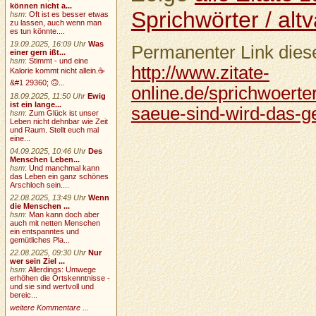
können nicht a...
Sprichwörter / altv
hsm
:
Oft ist es besser etwas
zu lassen, auch wenn man
es tun könnte....
19.09.2025, 16:09 Uhr
Was
Permanenter Link diese
einer gern ißt...
hsm
:
Stimmt - und eine
http://www.zitate-
Kalorie kommt nicht allein.☕
&#1 29360; 🙃...
online.de/sprichwoerter
18.09.2025, 11:50 Uhr
Ewig
ist ein lange...
saeue-sind-wird-das-g
hsm
:
Zum Glück ist unser
Leben nicht dehnbar wie Zeit
und Raum. Stellt euch mal
eine...
04.09.2025, 10:46 Uhr
Des
Menschen Leben...
hsm
:
Und manchmal kann
das Leben ein ganz schönes
Arschloch sein....
22.08.2025, 13:49 Uhr
Wenn
die Menschen ...
hsm
:
Man kann doch aber
auch mit netten Menschen
ein entspanntes und
gemütliches Pla...
22.08.2025, 09:30 Uhr
Nur
wer sein Ziel ...
hsm
:
Allerdings: Umwege
erhöhen die Ortskenntnisse -
und sie sind wertvoll und
bereic...
weitere Kommentare ...