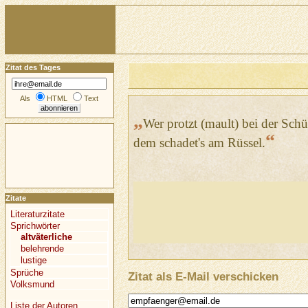
Zitat des Tages
Als
HTML
Text
„
Wer protzt (mault) bei der Schü
“
dem schadet's am Rüssel.
Zitate
Literaturzitate
Sprichwörter
altväterliche
belehrende
lustige
Sprüche
Zitat als E-Mail verschicken
Volksmund
Liste der Autoren