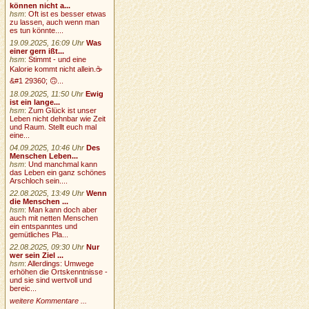
können nicht a...
hsm
:
Oft ist es besser etwas
zu lassen, auch wenn man
es tun könnte....
19.09.2025, 16:09 Uhr
Was
einer gern ißt...
hsm
:
Stimmt - und eine
Kalorie kommt nicht allein.☕
&#1 29360; 🙃...
18.09.2025, 11:50 Uhr
Ewig
ist ein lange...
hsm
:
Zum Glück ist unser
Leben nicht dehnbar wie Zeit
und Raum. Stellt euch mal
eine...
04.09.2025, 10:46 Uhr
Des
Menschen Leben...
hsm
:
Und manchmal kann
das Leben ein ganz schönes
Arschloch sein....
22.08.2025, 13:49 Uhr
Wenn
die Menschen ...
hsm
:
Man kann doch aber
auch mit netten Menschen
ein entspanntes und
gemütliches Pla...
22.08.2025, 09:30 Uhr
Nur
wer sein Ziel ...
hsm
:
Allerdings: Umwege
erhöhen die Ortskenntnisse -
und sie sind wertvoll und
bereic...
weitere Kommentare ...