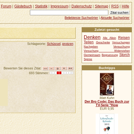
Forum
|
Gästebuch
|
Statistik
|
Impressum
|
Datenschutz
|
Sitemap
|
RSS
|
Hilfe
Beliebteste Suchwörter
|
Aktuelle Suchwörter
Zuletzt gesucht
Denken
Reisen
Alle Allein
Teilen
Gescheite
Versuchungen
Schlagworte:
Schüssel
,
protzen
Versuchung
Nachgeben
Versuchung Widerstehen
Storch
Gemeinsam
Begruessung
Spinne
Buchtipps
Bewerten Sie dieses Zitat:
693 Stimmen:
Matt Kuhn
Der Bro Code: Das Buch zur
TV-Serie "How
EUR 9,95