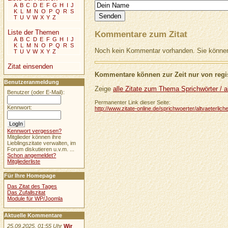
A
B
C
D
E
F
G
H
I
J
K
L
M
N
O
P
Q
R
S
T
U
V
W
X
Y
Z
Liste der Themen
Kommentare zum Zitat
A
B
C
D
E
F
G
H
I
J
K
L
M
N
O
P
Q
R
S
Noch kein Kommentar vorhanden. Sie können 
T
U
V
W
X
Y
Z
Zitat einsenden
Kommentare können zur Zeit nur von regis
Benutzeranmeldung
Zeige
alle Zitate zum Thema Sprichwörter / al
Benutzer (oder E-Mail):
Permanenter Link dieser Seite:
Kennwort:
http://www.zitate-online.de/sprichwoerter/altvaeterli
Kennwort vergessen?
Mitglieder können ihre
Lieblingszitate verwalten, im
Forum diskutieren u.v.m. ...
Schon angemeldet?
Mitgliederliste
Für Ihre Homepage
Das Zitat des Tages
Das Zufallszitat
Module für WP/Joomla
Aktuelle Kommentare
25.09.2025, 01:55 Uhr
Wir