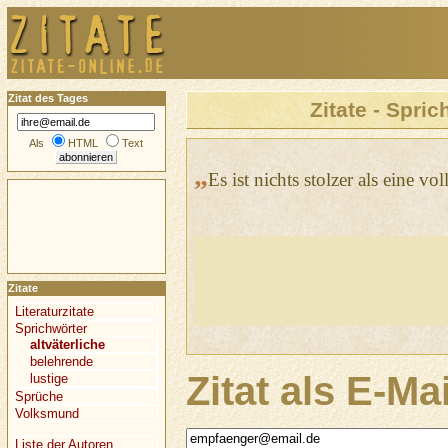
Zitat des Tages
Zitate - Spric
Als
HTML
Text
„
Es ist nichts stolzer als eine vo
Zitate
Literaturzitate
Sprichwörter
altväterliche
belehrende
Zitat als E-Ma
lustige
Sprüche
Volksmund
Liste der Autoren