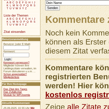
A
B
C
D
E
F
G
H
I
J
K
L
M
N
O
P
Q
R
S
T
U
V
W
X
Y
Z
Liste der Themen
Kommentare z
A
B
C
D
E
F
G
H
I
J
K
L
M
N
O
P
Q
R
S
T
U
V
W
X
Y
Z
Noch kein Kommen
Zitat einsenden
können als Erste
Benutzeranmeldung
Benutzer (oder E-Mail):
diesem Zitat verfa
Kennwort:
Kennwort vergessen?
Kommentare könn
Mitglieder können ihre
Lieblingszitate verwalten, im
Forum diskutieren u.v.m. ...
registrierten Ben
Schon angemeldet?
Mitgliederliste
werden! Hier kön
Für Ihre Homepage
Das Zitat des Tages
kostenlos registr
Das Zufallszitat
Module für WP/Joomla
Aktuelle Kommentare
Zeige
alle Zitate
25.09.2025, 01:55 Uhr
Wir