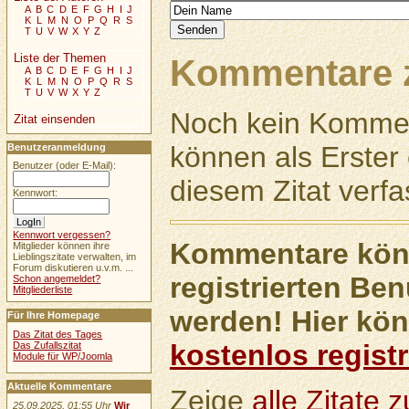
A
B
C
D
E
F
G
H
I
J
K
L
M
N
O
P
Q
R
S
T
U
V
W
X
Y
Z
Liste der Themen
Kommentare z
A
B
C
D
E
F
G
H
I
J
K
L
M
N
O
P
Q
R
S
T
U
V
W
X
Y
Z
Noch kein Kommen
Zitat einsenden
können als Erste
Benutzeranmeldung
Benutzer (oder E-Mail):
diesem Zitat verfa
Kennwort:
Kennwort vergessen?
Kommentare könn
Mitglieder können ihre
Lieblingszitate verwalten, im
Forum diskutieren u.v.m. ...
registrierten Ben
Schon angemeldet?
Mitgliederliste
werden! Hier kön
Für Ihre Homepage
Das Zitat des Tages
kostenlos registr
Das Zufallszitat
Module für WP/Joomla
Aktuelle Kommentare
Zeige
alle Zitate
25.09.2025, 01:55 Uhr
Wir