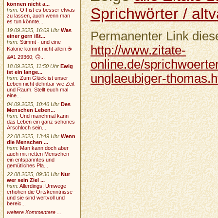
können nicht a...
Sprichwörter / altv
hsm
:
Oft ist es besser etwas
zu lassen, auch wenn man
es tun könnte....
19.09.2025, 16:09 Uhr
Was
Permanenter Link diese
einer gern ißt...
hsm
:
Stimmt - und eine
http://www.zitate-
Kalorie kommt nicht allein.☕
&#1 29360; 🙃...
online.de/sprichwoerter
18.09.2025, 11:50 Uhr
Ewig
ist ein lange...
unglaeubiger-thomas.h
hsm
:
Zum Glück ist unser
Leben nicht dehnbar wie Zeit
und Raum. Stellt euch mal
eine...
04.09.2025, 10:46 Uhr
Des
Menschen Leben...
hsm
:
Und manchmal kann
das Leben ein ganz schönes
Arschloch sein....
22.08.2025, 13:49 Uhr
Wenn
die Menschen ...
hsm
:
Man kann doch aber
auch mit netten Menschen
ein entspanntes und
gemütliches Pla...
22.08.2025, 09:30 Uhr
Nur
wer sein Ziel ...
hsm
:
Allerdings: Umwege
erhöhen die Ortskenntnisse -
und sie sind wertvoll und
bereic...
weitere Kommentare ...