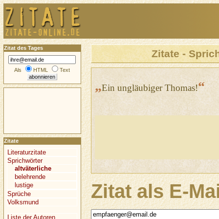
Zitat des Tages
Zitate - Spric
Als
HTML
Text
„
“
Ein ungläubiger Thomas!
Zitate
Literaturzitate
Sprichwörter
altväterliche
belehrende
Zitat als E-Ma
lustige
Sprüche
Volksmund
Liste der Autoren