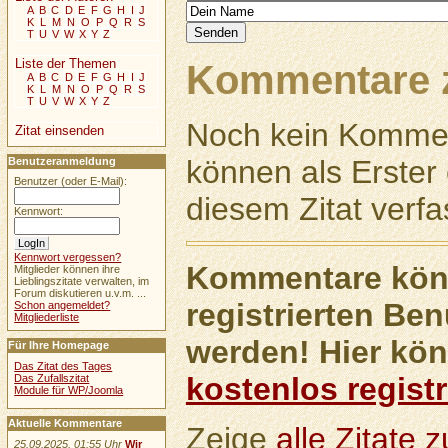
A
B
C
D
E
F
G
H
I
J
K
L
M
N
O
P
Q
R
S
T
U
V
W
X
Y
Z
Liste der Themen
Kommentare z
A
B
C
D
E
F
G
H
I
J
K
L
M
N
O
P
Q
R
S
T
U
V
W
X
Y
Z
Noch kein Kommen
Zitat einsenden
können als Erste
Benutzeranmeldung
Benutzer (oder E-Mail):
diesem Zitat verfa
Kennwort:
Kennwort vergessen?
Kommentare könn
Mitglieder können ihre
Lieblingszitate verwalten, im
Forum diskutieren u.v.m. ...
registrierten Ben
Schon angemeldet?
Mitgliederliste
werden! Hier kön
Für Ihre Homepage
Das Zitat des Tages
kostenlos registr
Das Zufallszitat
Module für WP/Joomla
Aktuelle Kommentare
Zeige
alle Zitate
25.09.2025, 01:55 Uhr
Wir