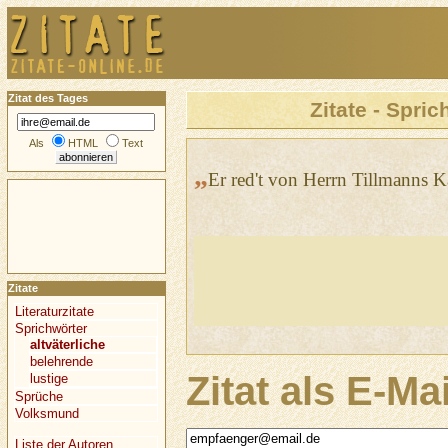
Zitat des Tages
Zitate - Spric
Als
HTML
Text
„
Er red't von Herrn Tillmanns K
Zitate
Literaturzitate
Sprichwörter
altväterliche
belehrende
Zitat als E-Ma
lustige
Sprüche
Volksmund
Liste der Autoren