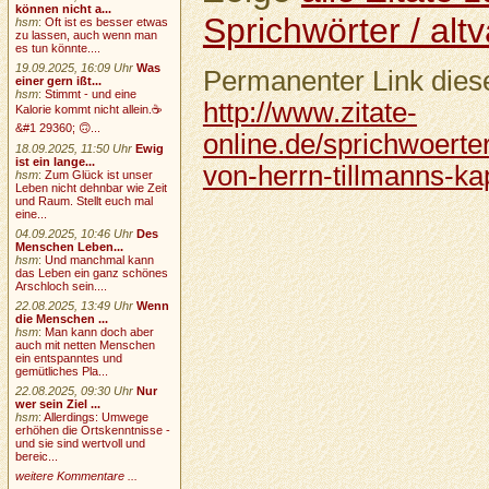
können nicht a...
Sprichwörter / altv
hsm
:
Oft ist es besser etwas
zu lassen, auch wenn man
es tun könnte....
19.09.2025, 16:09 Uhr
Was
Permanenter Link diese
einer gern ißt...
hsm
:
Stimmt - und eine
http://www.zitate-
Kalorie kommt nicht allein.☕
&#1 29360; 🙃...
online.de/sprichwoerter
18.09.2025, 11:50 Uhr
Ewig
ist ein lange...
von-herrn-tillmanns-ka
hsm
:
Zum Glück ist unser
Leben nicht dehnbar wie Zeit
und Raum. Stellt euch mal
eine...
04.09.2025, 10:46 Uhr
Des
Menschen Leben...
hsm
:
Und manchmal kann
das Leben ein ganz schönes
Arschloch sein....
22.08.2025, 13:49 Uhr
Wenn
die Menschen ...
hsm
:
Man kann doch aber
auch mit netten Menschen
ein entspanntes und
gemütliches Pla...
22.08.2025, 09:30 Uhr
Nur
wer sein Ziel ...
hsm
:
Allerdings: Umwege
erhöhen die Ortskenntnisse -
und sie sind wertvoll und
bereic...
weitere Kommentare ...