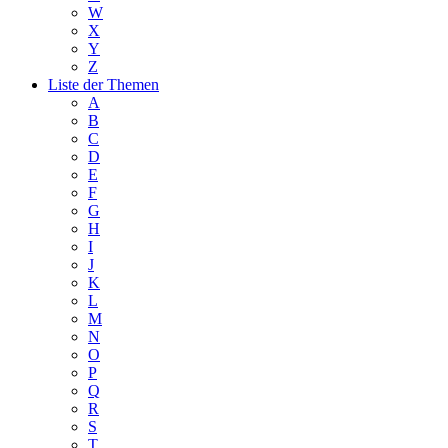
W
X
Y
Z
Liste der Themen
A
B
C
D
E
F
G
H
I
J
K
L
M
N
O
P
Q
R
S
T