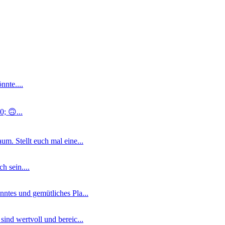
nnte....
; 🙃...
m. Stellt euch mal eine...
 sein....
ntes und gemütliches Pla...
ind wertvoll und bereic...