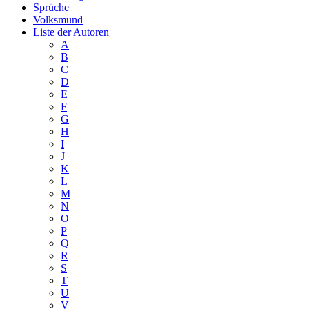
Sprüche
Volksmund
Liste der Autoren
A
B
C
D
E
F
G
H
I
J
K
L
M
N
O
P
Q
R
S
T
U
V