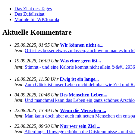
Das Zitat des Tages
Das Zufallszitat
Module für WP/Joomla
Aktuelle Kommentare
25.09.2025, 01:55 Uhr
Wir können nicht a...
hsm
:
Oft ist es besser etwas zu lassen, auch wenn man es tun kö
19.09.2025, 16:09 Uhr
Was einer gern ißt...
hsm
:
Stimmt - und eine Kalorie kommt nicht allein.☕&#1 29360
18.09.2025, 11:50 Uhr
Ewig ist ein lange...
hsm
:
Zum Glück ist unser Leben nicht dehnbar wie Zeit und Rau
04.09.2025, 10:46 Uhr
Des Menschen Leben...
hsm
:
Und manchmal kann das Leben ein ganz schönes Arschloch
22.08.2025, 13:49 Uhr
Wenn die Menschen ...
hsm
:
Man kann doch aber auch mit netten Menschen ein entspan
22.08.2025, 09:30 Uhr
Nur wer sein Ziel ...
hsm
:
Allerdings: Umwege erhöhen die Ortskenntnisse - und sie s