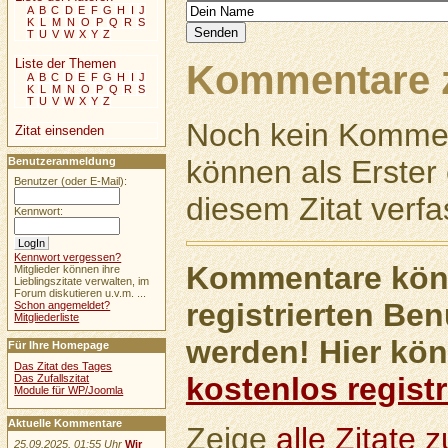
A
B
C
D
E
F
G
H
I
J
K
L
M
N
O
P
Q
R
S
T
U
V
W
X
Y
Z
Liste der Themen
Kommentare z
A
B
C
D
E
F
G
H
I
J
K
L
M
N
O
P
Q
R
S
T
U
V
W
X
Y
Z
Noch kein Kommen
Zitat einsenden
können als Erste
Benutzeranmeldung
Benutzer (oder E-Mail):
diesem Zitat verfa
Kennwort:
Kennwort vergessen?
Kommentare könn
Mitglieder können ihre
Lieblingszitate verwalten, im
Forum diskutieren u.v.m. ...
registrierten Ben
Schon angemeldet?
Mitgliederliste
werden! Hier kön
Für Ihre Homepage
Das Zitat des Tages
kostenlos registr
Das Zufallszitat
Module für WP/Joomla
Aktuelle Kommentare
Zeige
alle Zitate
25.09.2025, 01:55 Uhr
Wir