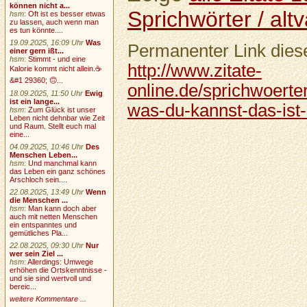
können nicht a...
Sprichwörter / altv
hsm
:
Oft ist es besser etwas
zu lassen, auch wenn man
es tun könnte....
19.09.2025, 16:09 Uhr
Was
Permanenter Link diese
einer gern ißt...
hsm
:
Stimmt - und eine
http://www.zitate-
Kalorie kommt nicht allein.☕
&#1 29360; 🙃...
online.de/sprichwoerter
18.09.2025, 11:50 Uhr
Ewig
ist ein lange...
was-du-kannst-das-ist-
hsm
:
Zum Glück ist unser
Leben nicht dehnbar wie Zeit
und Raum. Stellt euch mal
eine...
04.09.2025, 10:46 Uhr
Des
Menschen Leben...
hsm
:
Und manchmal kann
das Leben ein ganz schönes
Arschloch sein....
22.08.2025, 13:49 Uhr
Wenn
die Menschen ...
hsm
:
Man kann doch aber
auch mit netten Menschen
ein entspanntes und
gemütliches Pla...
22.08.2025, 09:30 Uhr
Nur
wer sein Ziel ...
hsm
:
Allerdings: Umwege
erhöhen die Ortskenntnisse -
und sie sind wertvoll und
bereic...
weitere Kommentare ...