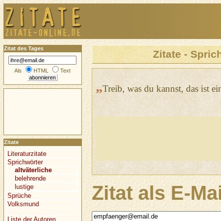
Zitat des Tages
Zitate - Spric
Als
HTML
Text
„
Treib, was du kannst, das ist e
Zitate
Literaturzitate
Sprichwörter
altväterliche
belehrende
Zitat als E-Ma
lustige
Sprüche
Volksmund
Liste der Autoren