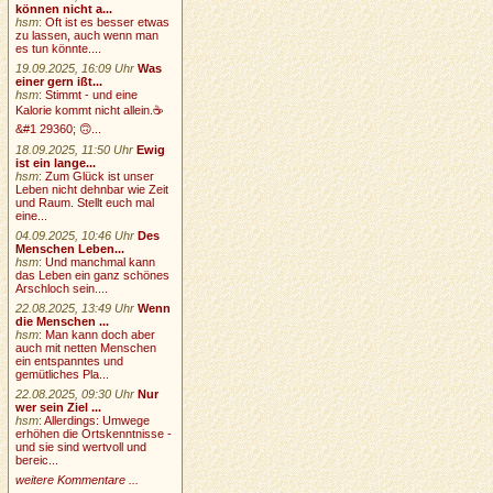
können nicht a...
hsm
:
Oft ist es besser etwas
zu lassen, auch wenn man
es tun könnte....
19.09.2025, 16:09 Uhr
Was
einer gern ißt...
hsm
:
Stimmt - und eine
Kalorie kommt nicht allein.☕
&#1 29360; 🙃...
18.09.2025, 11:50 Uhr
Ewig
ist ein lange...
hsm
:
Zum Glück ist unser
Leben nicht dehnbar wie Zeit
und Raum. Stellt euch mal
eine...
04.09.2025, 10:46 Uhr
Des
Menschen Leben...
hsm
:
Und manchmal kann
das Leben ein ganz schönes
Arschloch sein....
22.08.2025, 13:49 Uhr
Wenn
die Menschen ...
hsm
:
Man kann doch aber
auch mit netten Menschen
ein entspanntes und
gemütliches Pla...
22.08.2025, 09:30 Uhr
Nur
wer sein Ziel ...
hsm
:
Allerdings: Umwege
erhöhen die Ortskenntnisse -
und sie sind wertvoll und
bereic...
weitere Kommentare ...