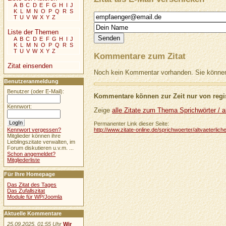
A
B
C
D
E
F
G
H
I
J
K
L
M
N
O
P
Q
R
S
T
U
V
W
X
Y
Z
Liste der Themen
A
B
C
D
E
F
G
H
I
J
K
L
M
N
O
P
Q
R
S
T
U
V
W
X
Y
Z
Kommentare zum Zitat
Zitat einsenden
Noch kein Kommentar vorhanden. Sie können 
Benutzeranmeldung
Benutzer (oder E-Mail):
Kommentare können zur Zeit nur von regis
Kennwort:
Zeige
alle Zitate zum Thema Sprichwörter / al
Permanenter Link dieser Seite:
http://www.zitate-online.de/sprichwoerter/altvaeterli
Kennwort vergessen?
Mitglieder können ihre
Lieblingszitate verwalten, im
Forum diskutieren u.v.m. ...
Schon angemeldet?
Mitgliederliste
Für Ihre Homepage
Das Zitat des Tages
Das Zufallszitat
Module für WP/Joomla
Aktuelle Kommentare
25.09.2025, 01:55 Uhr
Wir