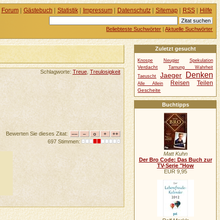
Forum
|
Gästebuch
|
Statistik
|
Impressum
|
Datenschutz
|
Sitemap
|
RSS
|
Hilfe
Beliebteste Suchwörter
|
Aktuelle Suchwörter
Zuletzt gesucht
Knospe
Neugier
Spekulation
Verdacht
Tarnung Wahrheit
Schlagworte:
Treue
,
Treulosigkeit
Denken
Jaeger
Taeuscht
Reisen
Teilen
Alle Allein
Gescheite
Buchtipps
Bewerten Sie dieses Zitat:
697 Stimmen:
Matt Kuhn
Der Bro Code: Das Buch zur
TV-Serie "How
EUR 9,95