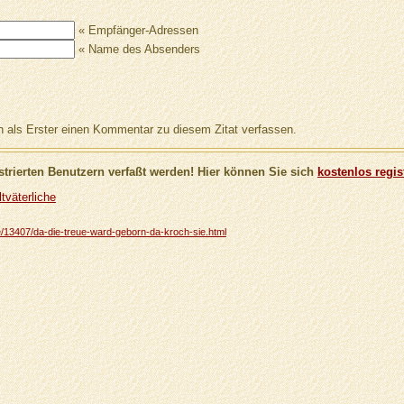
« Empfänger-Adressen
« Name des Absenders
als Erster einen Kommentar zu diesem Zitat verfassen.
trierten Benutzern verfaßt werden! Hier können Sie sich
kostenlos regis
tväterliche
che/13407/da-die-treue-ward-geborn-da-kroch-sie.html