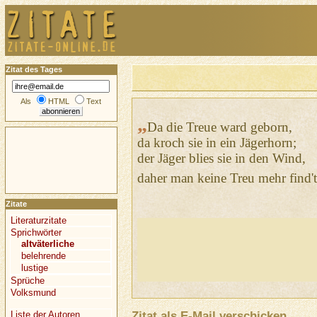
Zitat des Tages
Als
HTML
Text
„
Da die Treue ward geborn,
da kroch sie in ein Jägerhorn;
der Jäger blies sie in den Wind,
daher man keine Treu mehr find't
Zitate
Literaturzitate
Sprichwörter
altväterliche
belehrende
lustige
Sprüche
Volksmund
Zitat als E-Mail verschicken
Liste der Autoren