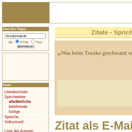
Zitat des Tages
Zitate - Spric
Als
HTML
Text
„
Was beim Trunke geschwatzt wi
Zitate
Literaturzitate
Sprichwörter
altväterliche
belehrende
lustige
Sprüche
Zitat als E-Ma
Volksmund
Liste der Autoren